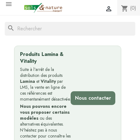

(0)
shopping_cart

search
Produits Lamina &
Vitality
Suite à l'arrêt de la
distribution des produits
Lamina
et
Vitality
par
LMS, la vente en ligne de
ces références est
Nous contacter
momentanément désactivée.
Nous pouvons encore
vous proposer certains
modèles
ou des
alternatives équivalentes.
N'hésitez pas à nous
contacter pour connaître les