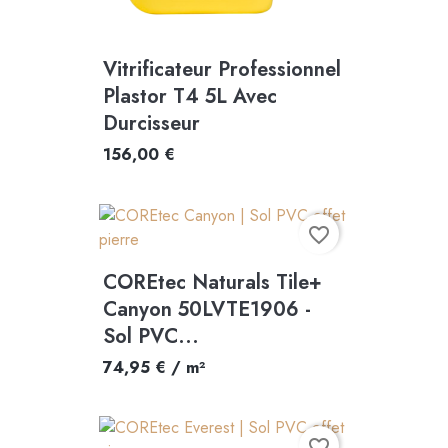
Vitrificateur Professionnel
Plastor T4 5L Avec
Durcisseur
156,00 €
favorite_border
COREtec Naturals Tile+
Canyon 50LVTE1906 -
Sol PVC...
74,95 € / m²
favorite_border