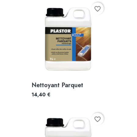
favorite_border
Nettoyant Parquet
14,40 €
favorite_border