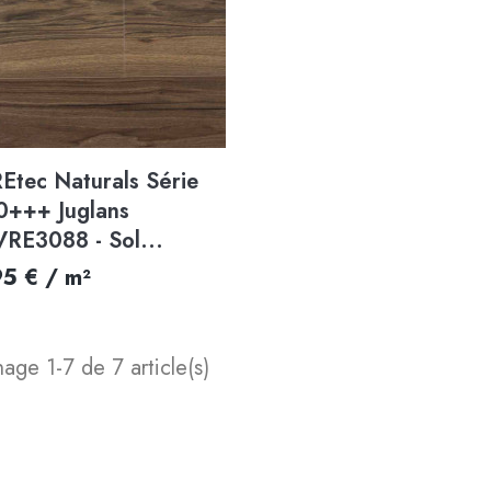
Aperçu rapide

Etec Naturals Série
0+++ Juglans
VRE3088 - Sol...
95 € / m²
hage 1-7 de 7 article(s)