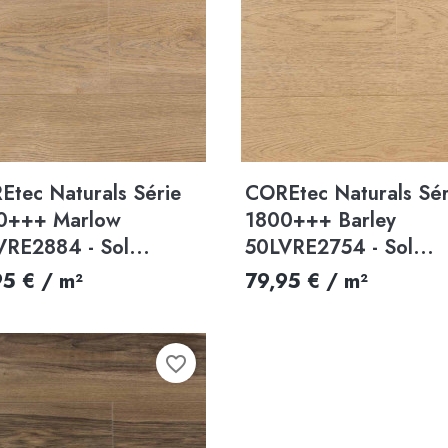
Aperçu rapide
Aperçu rapide


Etec Naturals Série
COREtec Naturals Sér
0+++ Marlow
1800+++ Barley
VRE2884 - Sol...
50LVRE2754 - Sol...
95 € / m²
79,95 € / m²
favorite_border