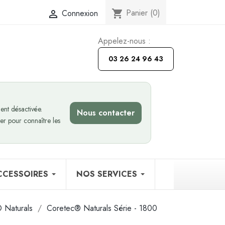
Panier
(0)
Connexion
shopping_cart

Appelez-nous :
03 26 24 96 43
nt désactivée.
Nous contacter
er pour connaître les
CCESSOIRES
NOS SERVICES
 Naturals
Coretec® Naturals Série - 1800