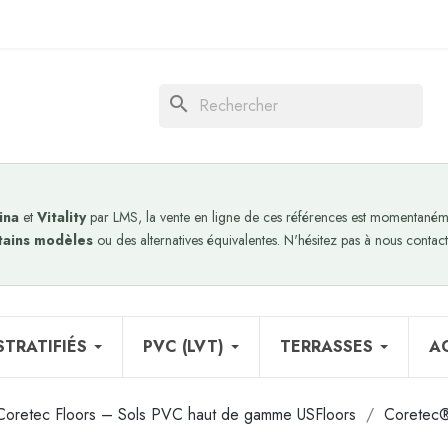
search
ina
et
Vitality
par LMS, la vente en ligne de ces références est momentanéme
tains modèles
ou des alternatives équivalentes. N'hésitez pas à nous contact
STRATIFIÉS
PVC (LVT)
TERRASSES
A
Coretec Floors – Sols PVC haut de gamme USFloors
Coretec®