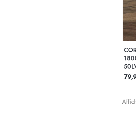
COR
180
50L
79,
Affic