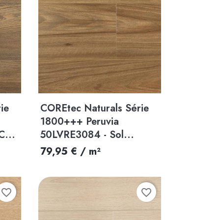
Aperçu rapide

ie
COREtec Naturals Série
1800+++ Peruvia
C...
50LVRE3084 - Sol...
79,95 € / m²
favorite_border
favorite_border