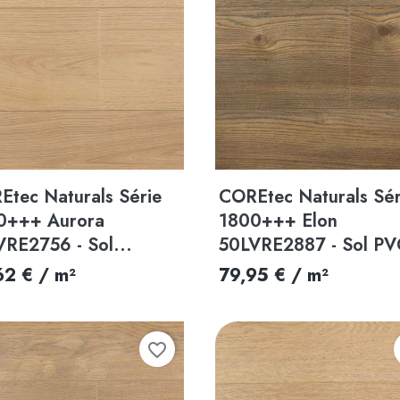
Aperçu rapide
Aperçu rapide


Etec Naturals Série
COREtec Naturals Sér
0+++ Aurora
1800+++ Elon
VRE2756 - Sol...
50LVRE2887 - Sol PV
62 € / m²
79,95 € / m²
favorite_border