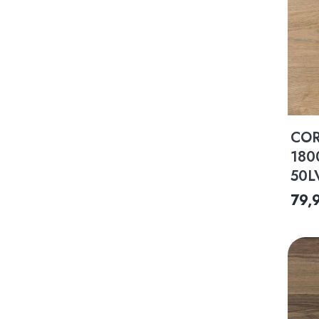
COR
180
50L
79,