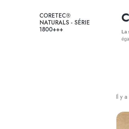
C
CORETEC®
NATURALS - SÉRIE
1800+++
La 
éga
Il y a