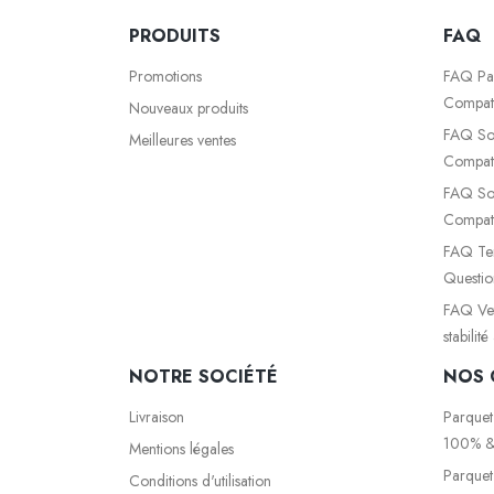
PRODUITS
FAQ
Promotions
FAQ Par
Compati
Nouveaux produits
FAQ Sol
Meilleures ventes
Compati
FAQ So
Compati
FAQ Ter
Questio
FAQ Vete
stabilit
NOTRE SOCIÉTÉ
NOS 
Livraison
Parquet
100% &
Mentions légales
Parquet
Conditions d'utilisation