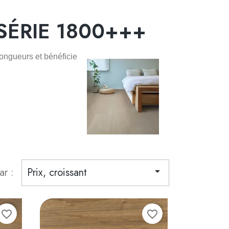
SÉRIE 1800+++
longueurs et bénéficie
ar :
Prix, croissant

favorite_border
favorite_border