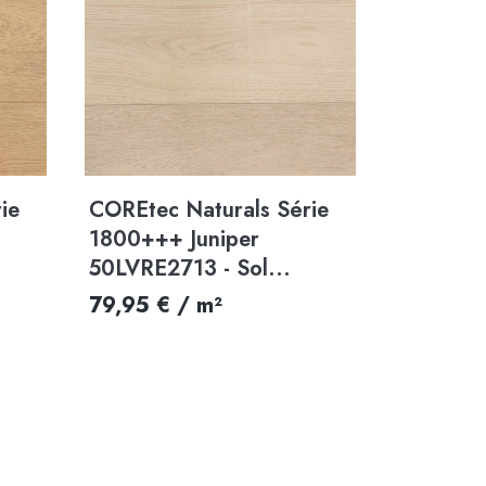
Aperçu rapide

ie
COREtec Naturals Série
1800+++ Juniper
50LVRE2713 - Sol...
79,95 € / m²