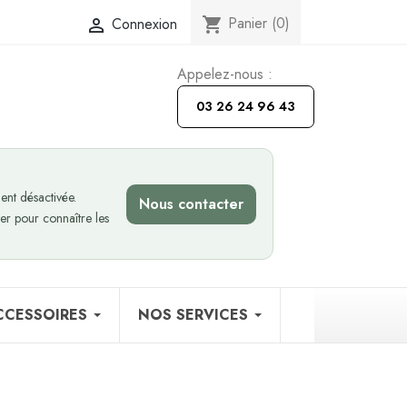
Panier
(0)
Connexion
shopping_cart

Appelez-nous :
03 26 24 96 43
nt désactivée.
Nous contacter
er pour connaître les
CCESSOIRES
NOS SERVICES