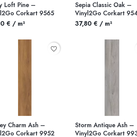
Aperçu rapide
Aperçu rapide


y Loft Pine –
Sepia Classic Oak –
yl2Go Corkart 9565
Vinyl2Go Corkart 95
80 € / m²
37,80 € / m²
favorite_border
Aperçu rapide
Aperçu rapide


ey Charm Ash –
Storm Antique Ash –
yl2Go Corkart 9952
Vinyl2Go Corkart 99