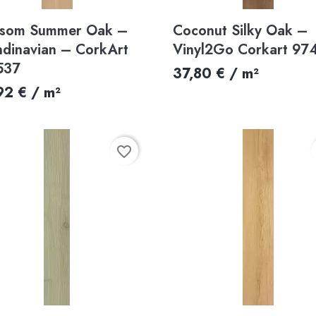
Aperçu rapide
Aperçu rapide


ssom Summer Oak –
Coconut Silky Oak –
ndinavian – CorkArt
Vinyl2Go Corkart 97
537
37,80 € / m²
92 € / m²
favorite_border