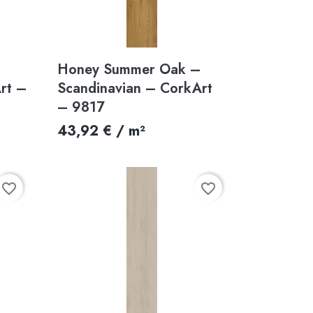
Aperçu rapide

Honey Summer Oak –
rt –
Scandinavian – CorkArt
– 9817
43,92 € / m²
favorite_border
favorite_border