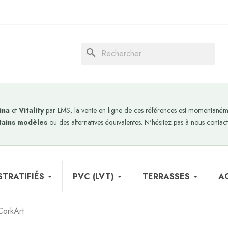
search
ina
et
Vitality
par LMS, la vente en ligne de ces références est momentanéme
tains modèles
ou des alternatives équivalentes. N'hésitez pas à nous contact
STRATIFIÉS
PVC (LVT)
TERRASSES
A
CorkArt