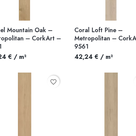
Aperçu rapide
Aperçu rapide


el Mountain Oak –
Coral Loft Pine –
ropolitan – CorkArt –
Metropolitan – CorkA
1
9561
24 € / m²
42,24 € / m²
favorite_border