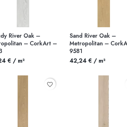
Aperçu rapide
Aperçu rapide


udy River Oak –
Sand River Oak –
ropolitan – CorkArt –
Metropolitan – CorkA
3
9581
24 € / m²
42,24 € / m²
favorite_border