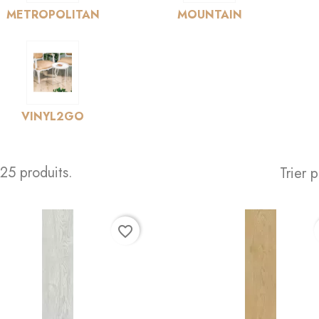
METROPOLITAN
MOUNTAIN
VINYL2GO
a 25 produits.
Trier p
favorite_border