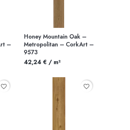
Aperçu rapide

Honey Mountain Oak –
rt –
Metropolitan – CorkArt –
9573
42,24 € / m²
favorite_border
favorite_border