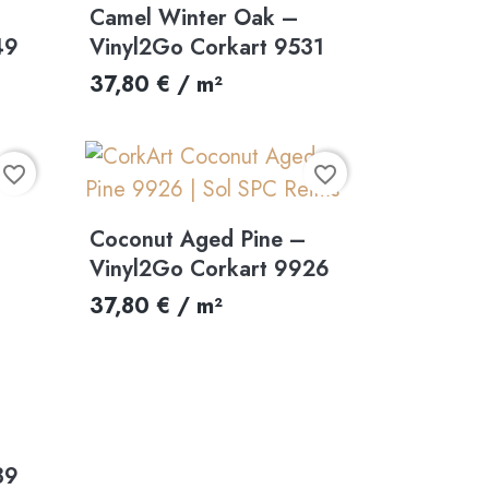
Aperçu rapide

Camel Winter Oak –
49
Vinyl2Go Corkart 9531
37,80 € / m²
favorite_border
favorite_border
Aperçu rapide

Coconut Aged Pine –
Vinyl2Go Corkart 9926
37,80 € / m²
39