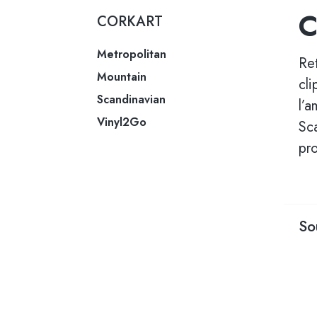
CORKART
Metropolitan
Ret
Mountain
cli
Scandinavian
l’
Vinyl2Go
Sc
pro
So