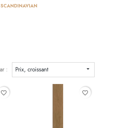
SCANDINAVIAN
ar :
Prix, croissant

favorite_border
favorite_border