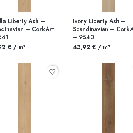
Aperçu rapide
Aperçu rapide


lla Liberty Ash –
Ivory Liberty Ash –
ndinavian – CorkArt
Scandinavian – CorkA
541
– 9540
92 € / m²
43,92 € / m²
favorite_border