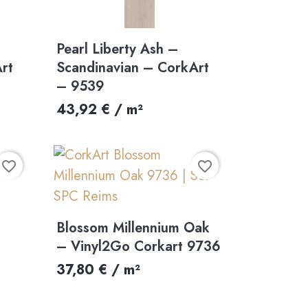
Aperçu rapide

Pearl Liberty Ash –
rt
Scandinavian – CorkArt
– 9539
43,92 € / m²
favorite_border
favorite_border
Aperçu rapide

Blossom Millennium Oak
– Vinyl2Go Corkart 9736
37,80 € / m²