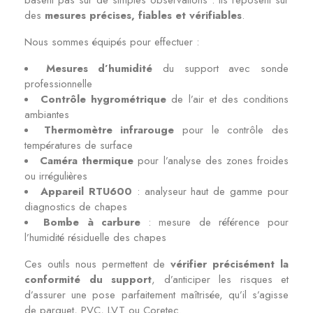
basent pas sur de simples observations : ils reposent sur
des
mesures précises, fiables et vérifiables
.
Nous sommes équipés pour effectuer :
Mesures d’humidité
du support avec sonde
professionnelle
Contrôle hygrométrique
de l’air et des conditions
ambiantes
Thermomètre infrarouge
pour le contrôle des
températures de surface
Caméra thermique
pour l’analyse des zones froides
ou irrégulières
Appareil RTU600
: analyseur haut de gamme pour
diagnostics de chapes
Bombe à carbure
: mesure de référence pour
l’humidité résiduelle des chapes
Ces outils nous permettent de
vérifier précisément la
conformité du support
, d’anticiper les risques et
d’assurer une pose parfaitement maîtrisée, qu’il s’agisse
de parquet, PVC, LVT ou Coretec.