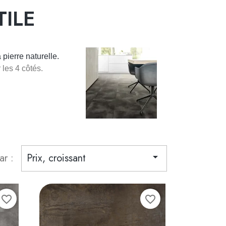
TILE
pierre naturelle.
les 4 côtés.
ar :
Prix, croissant

favorite_border
favorite_border