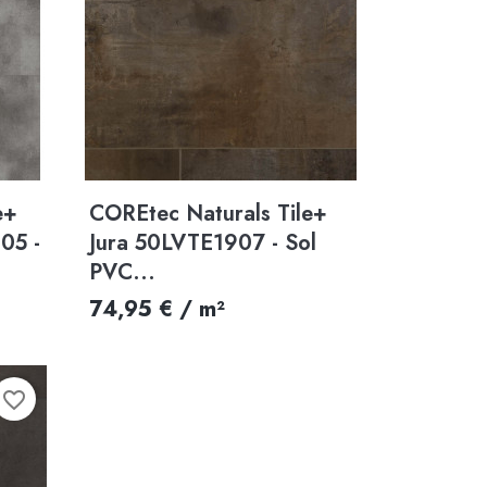
Aperçu rapide

e+
COREtec Naturals Tile+
05 -
Jura 50LVTE1907 - Sol
PVC...
74,95 € / m²
favorite_border