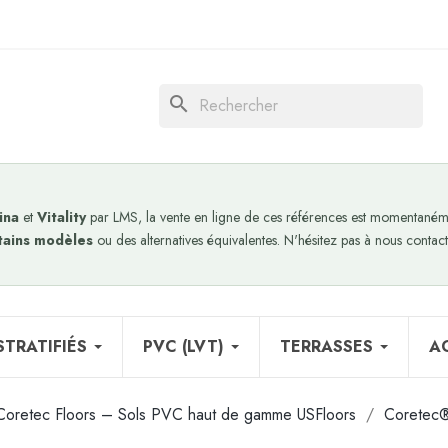
search
ina
et
Vitality
par LMS, la vente en ligne de ces références est momentanéme
tains modèles
ou des alternatives équivalentes. N'hésitez pas à nous contact
STRATIFIÉS
PVC (LVT)
TERRASSES
A
Coretec Floors – Sols PVC haut de gamme USFloors
Coretec®