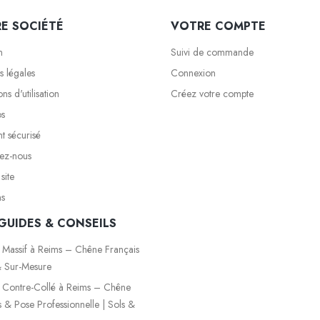
E SOCIÉTÉ
VOTRE COMPTE
n
Suivi de commande
s légales
Connexion
ns d'utilisation
Créez votre compte
os
t sécurisé
ez-nous
site
ns
GUIDES & CONSEILS
 Massif à Reims – Chêne Français
 Sur-Mesure
 Contre-Collé à Reims – Chêne
s & Pose Professionnelle | Sols &