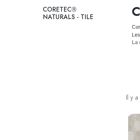
C
CORETEC®
NATURALS - TILE
Co
Les
La 
Il y a