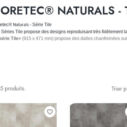
ORETEC® NATURALS - 
retec®
- Série Tile
Naturals
 Séries Tile propose des designs reproduisant très fidèlement la 
série Tile+
(915 x 471 mm) propose des dalles chanfreinées sur 
 5 produits.
Trier p
favorite_border