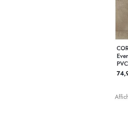
COR
Eve
PVC
74,
Affic