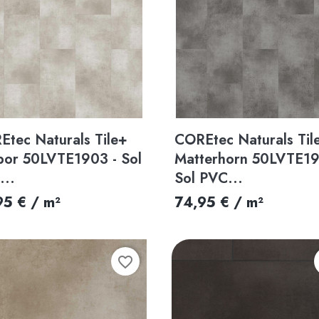
Aperçu rapide
Aperçu rapide


Etec Naturals Tile+
COREtec Naturals Til
bor 50LVTE1903 - Sol
Matterhorn 50LVTE19
...
Sol PVC...
95 € / m²
74,95 € / m²
favorite_border