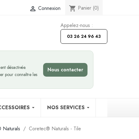
Panier
(0)
Connexion
shopping_cart

Appelez-nous :
03 26 24 96 43
nt désactivée.
Nous contacter
er pour connaître les
CCESSOIRES
NOS SERVICES
 Naturals
Coretec® Naturals - Tile