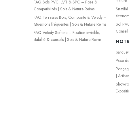
Nature
FAQ Sols PVC, LVT & SPC – Pose &
Compatibilités | Sols & Nature Reims
Stratifi
économi
FAQ Terrasses Bois, Composite & Vetedy –
Questions fréquentes | Sols & Nature Reims
Sol PVC
Conseil
FAQ Vetedy Softline – Fixation invisible,
stabilité & conseils | Sols & Nature Reims
NOTR
parquet
Pose de
Ponçage
| Artisa
Showro
Exposit