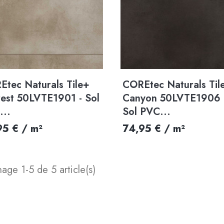
Aperçu rapide
Aperçu rapide


Etec Naturals Tile+
COREtec Naturals Til
rest 50LVTE1901 - Sol
Canyon 50LVTE1906 
...
Sol PVC...
95 € / m²
74,95 € / m²
hage 1-5 de 5 article(s)