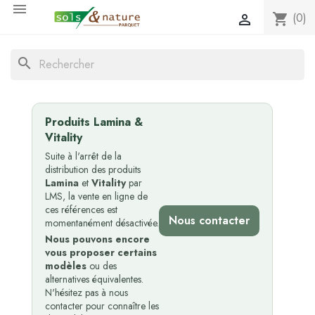

(0)
shopping_cart

search
Produits Lamina &
Vitality
Suite à l'arrêt de la
distribution des produits
Lamina
et
Vitality
par
LMS, la vente en ligne de
ces références est
Nous contacter
momentanément désactivée.
Nous pouvons encore
vous proposer certains
modèles
ou des
alternatives équivalentes.
N'hésitez pas à nous
contacter pour connaître les