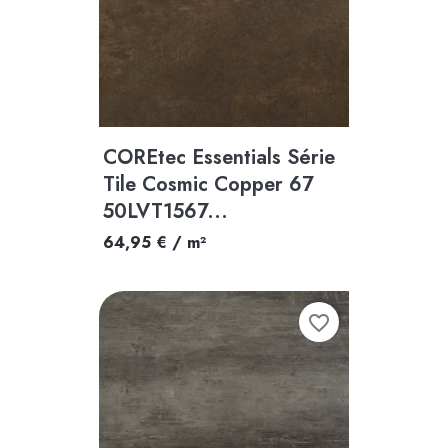
COREtec Essentials Série
Tile Cosmic Copper 67
50LVT1567...
64,95 € / m²
favorite_border