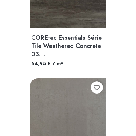
COREtec Essentials Série
Tile Weathered Concrete
03...
64,95 € / m²
favorite_border