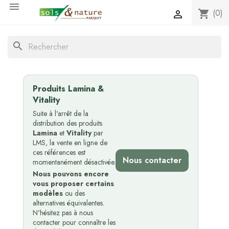

(0)
shopping_cart

search
Produits Lamina &
Vitality
Suite à l'arrêt de la
distribution des produits
Lamina
et
Vitality
par
LMS, la vente en ligne de
ces références est
Nous contacter
momentanément désactivée.
Nous pouvons encore
vous proposer certains
modèles
ou des
alternatives équivalentes.
N'hésitez pas à nous
contacter pour connaître les