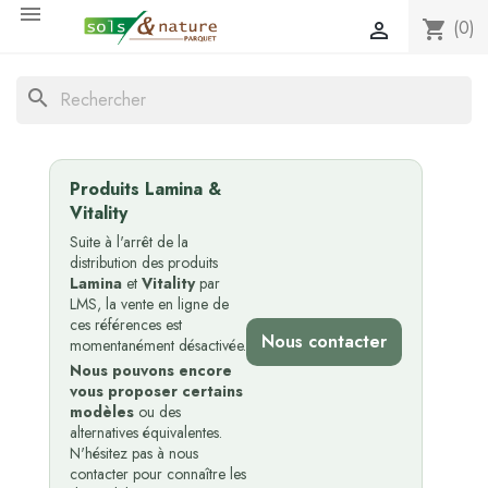

(0)
shopping_cart

search
Produits Lamina &
Vitality
Suite à l'arrêt de la
distribution des produits
Lamina
et
Vitality
par
LMS, la vente en ligne de
ces références est
Nous contacter
momentanément désactivée.
Nous pouvons encore
vous proposer certains
modèles
ou des
alternatives équivalentes.
N'hésitez pas à nous
contacter pour connaître les