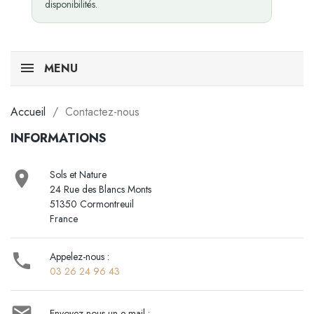
disponibilités.
MENU
Accueil
Contactez-nous
INFORMATIONS

Sols et Nature
24 Rue des Blancs Monts
51350 Cormontreuil
France

Appelez-nous :
03 26 24 96 43

Envoyez-nous un e-mail :