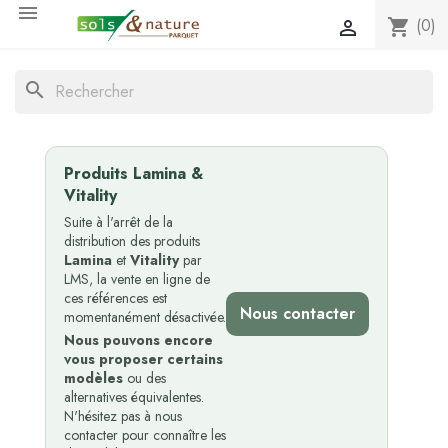

(0)
shopping_cart

search
Produits Lamina &
Vitality
Suite à l'arrêt de la
distribution des produits
Lamina
et
Vitality
par
LMS, la vente en ligne de
ces références est
Nous contacter
momentanément désactivée.
Nous pouvons encore
vous proposer certains
modèles
ou des
alternatives équivalentes.
N'hésitez pas à nous
contacter pour connaître les