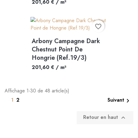
201,60 € / m²
favorite_border
Arbony Campagne Dark
Chestnut Point De
Hongrie (Ref.19/3)
201,60 € / m²
Affichage 1-30 de 48 article(s)
1
2
Suivant

Retour en haut
