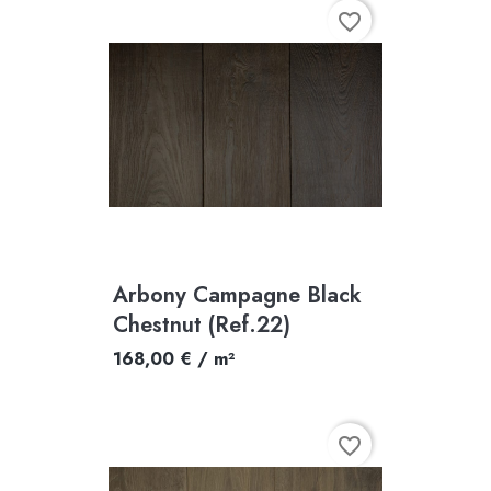
favorite_border
Arbony Campagne Black
Chestnut (Ref.22)
168,00 € / m²
favorite_border