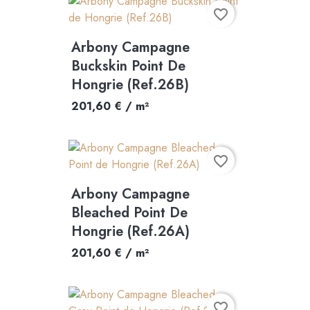
favorite_border
Arbony Campagne
Buckskin Point De
Hongrie (Ref.26B)
201,60 € / m²
favorite_border
Arbony Campagne
Bleached Point De
Hongrie (Ref.26A)
201,60 € / m²
favorite_border