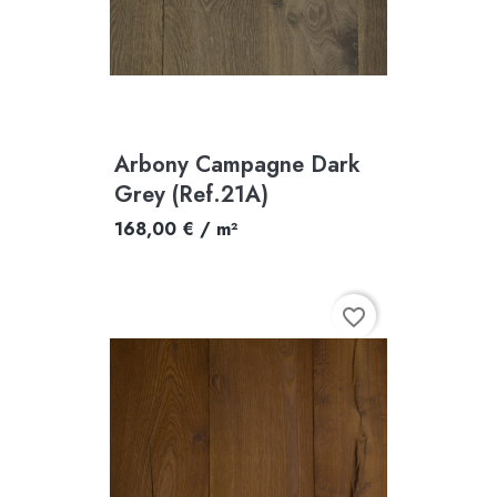
Arbony Campagne Dark
Grey (Ref.21A)
168,00 € / m²
favorite_border