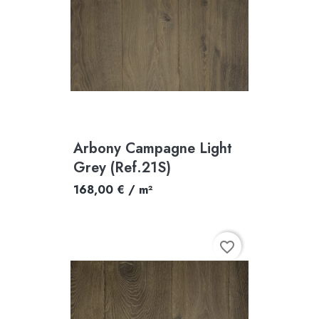
Arbony Campagne Light
Grey (Ref.21S)
168,00 € / m²
favorite_border