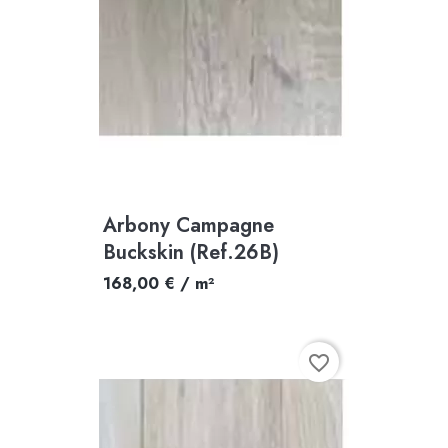
Arbony Campagne
Buckskin (Ref.26B)
168,00 € / m²
favorite_border