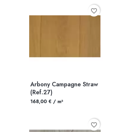
favorite_border
Arbony Campagne Straw
(Ref.27)
168,00 € / m²
favorite_border