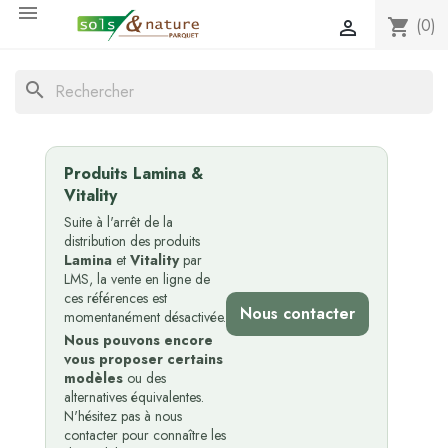

(0)
shopping_cart

search
Produits Lamina &
Vitality
Suite à l'arrêt de la
distribution des produits
Lamina
et
Vitality
par
LMS, la vente en ligne de
ces références est
Nous contacter
momentanément désactivée.
Nous pouvons encore
vous proposer certains
modèles
ou des
alternatives équivalentes.
N'hésitez pas à nous
contacter pour connaître les