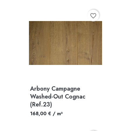
favorite_border
Arbony Campagne
Washed-Out Cognac
(Ref.23)
168,00 € / m²