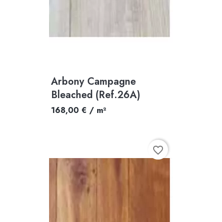
Arbony Campagne
Bleached (Ref.26A)
168,00 € / m²
favorite_border