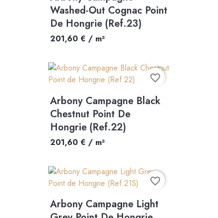
Washed-Out Cognac Point
De Hongrie (Ref.23)
201,60 € / m²
favorite_border
Arbony Campagne Black
Chestnut Point De
Hongrie (Ref.22)
201,60 € / m²
favorite_border
Arbony Campagne Light
Grey Point De Hongrie