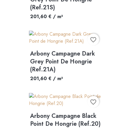
(Ref.21S)
201,60 € / m²
favorite_border
Arbony Campagne Dark
Grey Point De Hongrie
(Ref.21A)
201,60 € / m²
favorite_border
Arbony Campagne Black
Point De Hongrie (Ref.20)