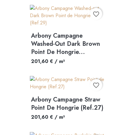
favorite_border
Arbony Campagne
Washed-Out Dark Brown
Point De Hongrie...
201,60 € / m²
favorite_border
Arbony Campagne Straw
Point De Hongrie (Ref.27)
201,60 € / m²