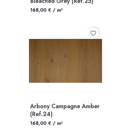
Bleached Grey (Ref.25)
168,00 € / m²
favorite_border
Arbony Campagne Amber
(Ref.24)
168,00 € / m²