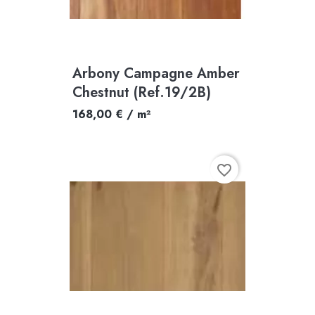
Arbony Campagne Amber
Chestnut (Ref.19/2B)
168,00 € / m²
favorite_border