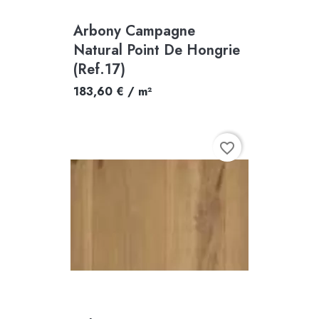
Arbony Campagne
Natural Point De Hongrie
(Ref.17)
183,60 € / m²
favorite_border