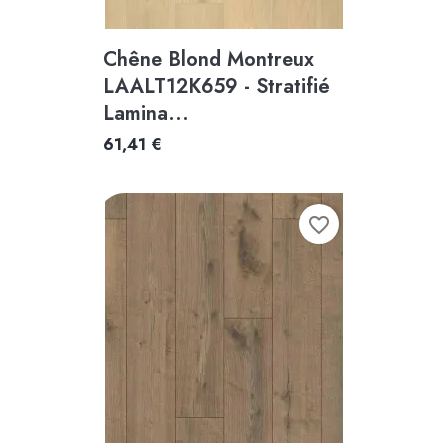
Chêne Blond Montreux
LAALT12K659 - Stratifié
Lamina...
61,41 €
favorite_border