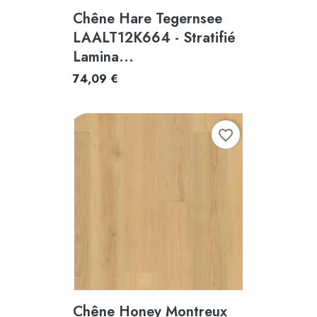
Chêne Hare Tegernsee
LAALT12K664 - Stratifié
Lamina...
74,09 €
favorite_border
Chêne Honey Montreux