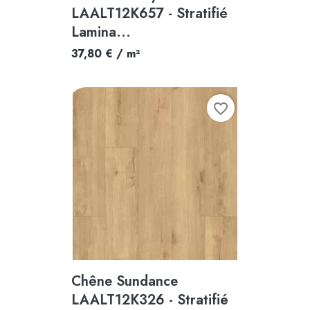
LAALT12K657 - Stratifié
Lamina...
37,80 € / m²
favorite_border
Chêne Sundance
LAALT12K326 - Stratifié