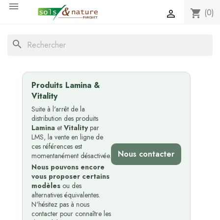

(0)
shopping_cart

search
Produits Lamina &
Vitality
Suite à l'arrêt de la
distribution des produits
Lamina
et
Vitality
par
LMS, la vente en ligne de
ces références est
Nous contacter
momentanément désactivée.
Nous pouvons encore
vous proposer certains
modèles
ou des
alternatives équivalentes.
N'hésitez pas à nous
contacter pour connaître les