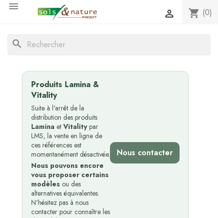

(0)
shopping_cart

search
Produits Lamina &
Vitality
Suite à l'arrêt de la
distribution des produits
Lamina
et
Vitality
par
LMS, la vente en ligne de
ces références est
Nous contacter
momentanément désactivée.
Nous pouvons encore
vous proposer certains
modèles
ou des
alternatives équivalentes.
N'hésitez pas à nous
contacter pour connaître les