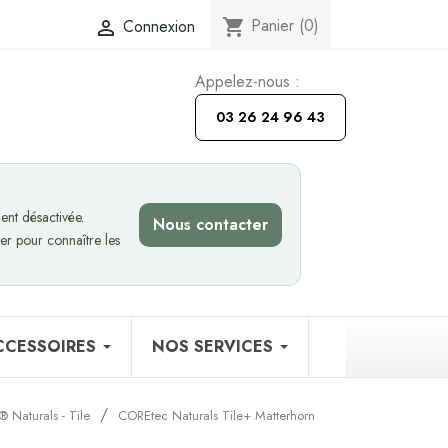
Panier
(0)
Connexion
shopping_cart

Appelez-nous :
03 26 24 96 43
nt désactivée.
Nous contacter
er pour connaître les
CCESSOIRES
NOS SERVICES
 Naturals - Tile
COREtec Naturals Tile+ Matterhorn