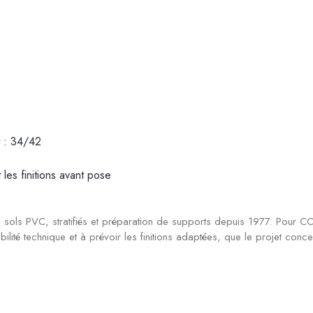
t : 34/42
t les finitions avant pose
ols PVC, stratifiés et préparation de supports depuis 1977. Pour COR
sabilité technique et à prévoir les finitions adaptées, que le projet c