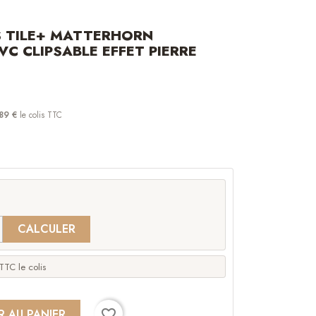
 TILE+ MATTERHORN
VC CLIPSABLE EFFET PIERRE
89 €
le colis TTC
CALCULER
TTC le colis
favorite_border
R AU PANIER