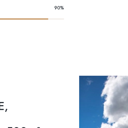
90%
E,