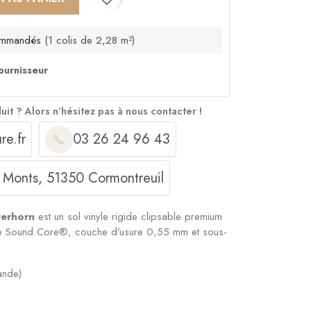
mmandés
(1 colis de 2,28 m²)
ournisseur
duit ?
Alors n’hésitez pas à nous contacter !
re.fr
03 26 24 96 43
 Monts, 51350 Cormontreuil
terhorn
est un sol vinyle rigide clipsable premium
âme Sound Core®, couche d’usure 0,55 mm et sous-
ande)