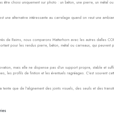
être choisi uniquement sur photo : un béton, une pierre, un métal ou 
C’est une alternative intéressante au carrelage quand on veut une amb
ès de Reims, nous comparons Matterhorn avec les autres dalles COREte
 important pour les rendus pierre, béton, métal ou carreaux, qui peuvent
novation, mais elle ne dispense pas d’un support propre, stable et su
hes, les profils de finition et les éventuels ragréages. C’est souvent cet
la teinte que de l’alignement des joints visuels, des seuils et des tran
ries