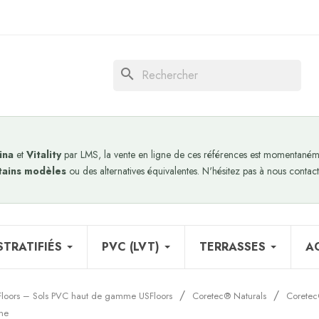
search
ina
et
Vitality
par LMS, la vente en ligne de ces références est momentanéme
tains modèles
ou des alternatives équivalentes. N'hésitez pas à nous contact
STRATIFIÉS
PVC (LVT)
TERRASSES
A
Floors – Sols PVC haut de gamme USFloors
Coretec® Naturals
Coretec®
me