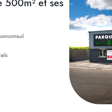
 500m² et ses
ormontreuil
ails