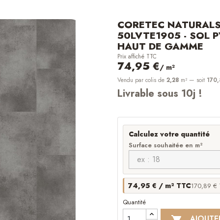
CORETEC NATURALS
50LVTE1905 - SOL P
HAUT DE GAMME
Prix affiché TTC
74,95 €
/ m²
Vendu par colis de
2,28
m²
— soit
170,
Livrable sous 10j !
Calculez votre quantité
Surface souhaitée en m²
74,95 € / m² TTC
170,89 € 
Quantité
AJOUTE
