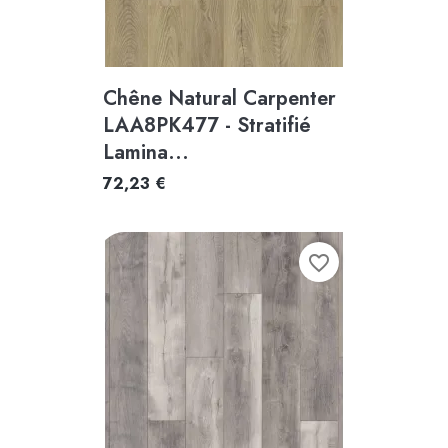
Chêne Natural Carpenter
LAA8PK477 - Stratifié
Lamina...
72,23 €
favorite_border