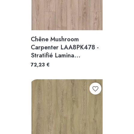
Chêne Mushroom
Carpenter LAA8PK478 -
Stratifié Lamina...
72,23 €
favorite_border