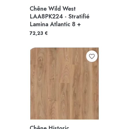
Chêne Wild West
LAA8PK224 - Stratifié
Lamina Atlantic 8 +
72,23 €
favorite_border
Chêne Historic