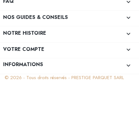
FAQ

NOS GUIDES & CONSEILS

NOTRE HISTOIRE

VOTRE COMPTE

INFORMATIONS
keyboard_arrow_down
© 2026 - Tous droits réservés - PRESTIGE PARQUET SARL