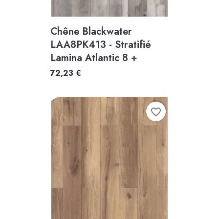
Chêne Blackwater
LAA8PK413 - Stratifié
Lamina Atlantic 8 +
72,23 €
favorite_border