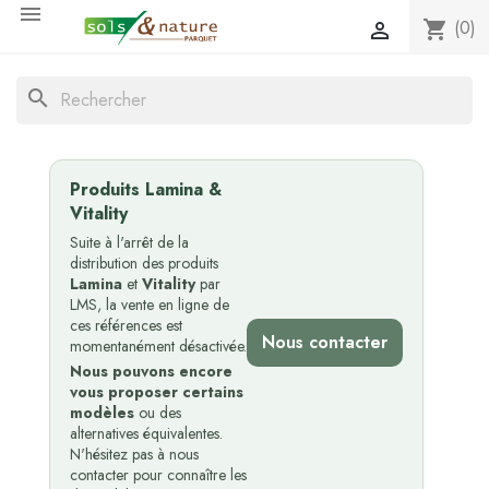

(0)
shopping_cart

search
Produits Lamina &
Vitality
Suite à l'arrêt de la
distribution des produits
Lamina
et
Vitality
par
LMS, la vente en ligne de
ces références est
Nous contacter
momentanément désactivée.
Nous pouvons encore
vous proposer certains
modèles
ou des
alternatives équivalentes.
N'hésitez pas à nous
contacter pour connaître les