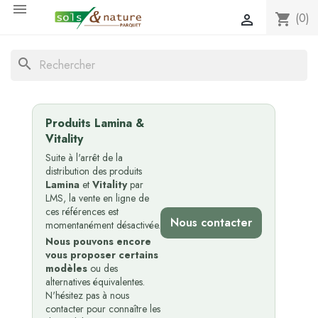

(0)
shopping_cart

search
Produits Lamina &
Vitality
Suite à l'arrêt de la
distribution des produits
Lamina
et
Vitality
par
LMS, la vente en ligne de
ces références est
Nous contacter
momentanément désactivée.
Nous pouvons encore
vous proposer certains
modèles
ou des
alternatives équivalentes.
N'hésitez pas à nous
contacter pour connaître les