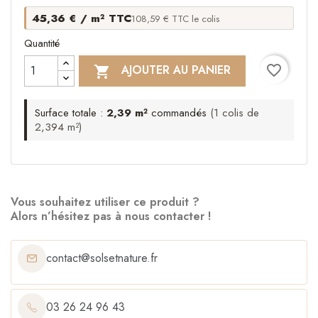
45,36 € / m² TTC
108,59 € TTC le colis
Quantité
favorite_border
AJOUTER AU PANIER

Surface totale :
2,39 m²
commandés
(1 colis de
2,394 m²)
Vous souhaitez utiliser ce produit ?
Alors n’hésitez pas à nous contacter !
contact@solsetnature.fr
03 26 24 96 43