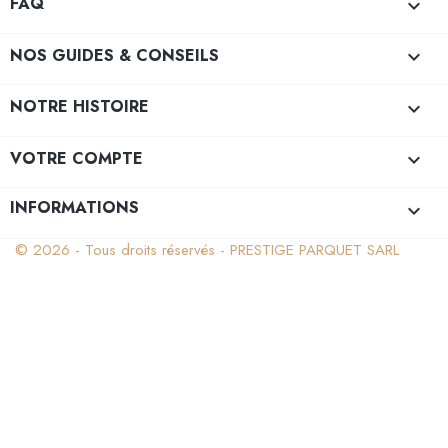
FAQ

NOS GUIDES & CONSEILS

NOTRE HISTOIRE

VOTRE COMPTE

INFORMATIONS
keyboard_arrow_down
© 2026 - Tous droits réservés - PRESTIGE PARQUET SARL