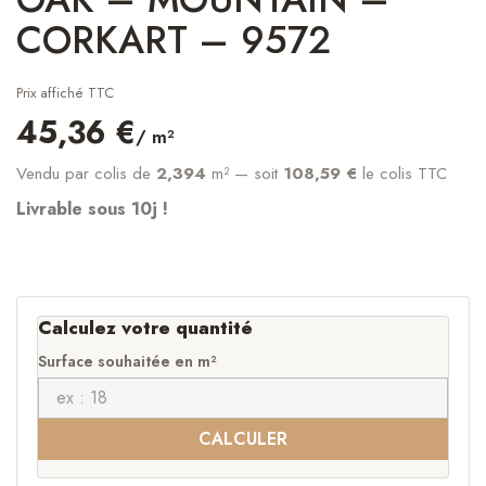
CORKART – 9572
Prix affiché TTC
45,36 €
/ m²
Vendu par colis de
2,394
m²
— soit
108,59 €
le colis TTC
Livrable sous 10j !
Calculez votre quantité
Surface souhaitée en m²
CALCULER