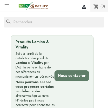

(0)
shopping_cart

search
Produits Lamina &
Vitality
Suite à l'arrêt de la
distribution des produits
Lamina
et
Vitality
par
LMS, la vente en ligne de
ces références est
Nous contacter
momentanément désactivée.
Nous pouvons encore
vous proposer certains
modèles
ou des
alternatives équivalentes.
N'hésitez pas à nous
contacter pour connaître les