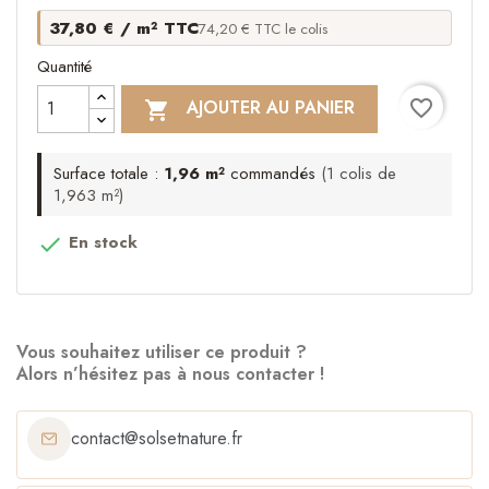
37,80 € / m² TTC
74,20 € TTC le colis
Quantité
favorite_border
AJOUTER AU PANIER

Surface totale :
1,96 m²
commandés
(1 colis de
1,963 m²)
En stock

Vous souhaitez utiliser ce produit ?
Alors n’hésitez pas à nous contacter !
contact@solsetnature.fr