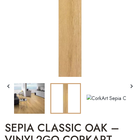


SEPIA CLASSIC OAK –
VINYL2GO CORKART