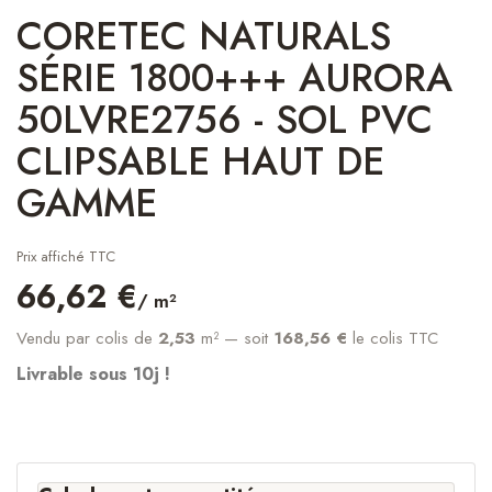
CORETEC NATURALS
SÉRIE 1800+++ AURORA
50LVRE2756 - SOL PVC
CLIPSABLE HAUT DE
GAMME
Prix affiché TTC
66,62 €
/ m²
Vendu par colis de
2,53
m²
— soit
168,56 €
le colis TTC
Livrable sous 10j !