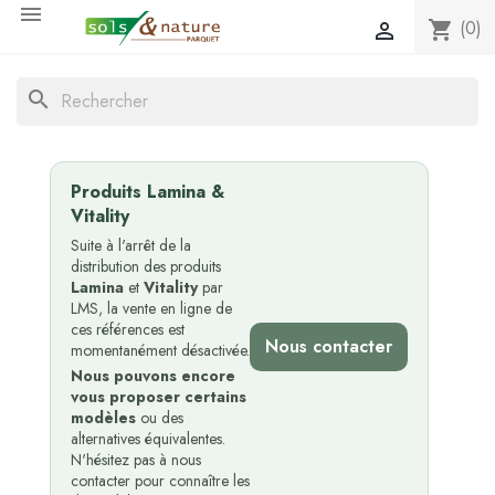

(0)
shopping_cart

search
Produits Lamina &
Vitality
Suite à l'arrêt de la
distribution des produits
Lamina
et
Vitality
par
LMS, la vente en ligne de
ces références est
Nous contacter
momentanément désactivée.
Nous pouvons encore
vous proposer certains
modèles
ou des
alternatives équivalentes.
N'hésitez pas à nous
contacter pour connaître les