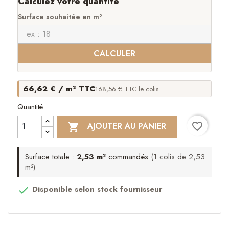
Calculez votre quantité
Surface souhaitée en m²
CALCULER
66,62 € / m² TTC
168,56 € TTC le colis
Quantité
favorite_border
AJOUTER AU PANIER

Surface totale :
2,53 m²
commandés
(1 colis de 2,53
m²)
Disponible selon stock fournisseur
