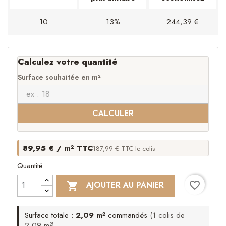
10
13%
244,39 €
Calculez votre quantité
Surface souhaitée en m²
CALCULER
89,95 € / m² TTC
187,99 € TTC le colis
Quantité
favorite_border
AJOUTER AU PANIER

Surface totale :
2,09 m²
commandés
(1 colis de
2,09 m²)