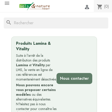

(0)
shopping_cart

search
Produits Lamina &
Vitality
Suite à l'arrêt de la
distribution des produits
Lamina
et
Vitality
par
LMS, la vente en ligne de
ces références est
Nous contacter
momentanément désactivée.
Nous pouvons encore
vous proposer certains
modèles
ou des
alternatives équivalentes.
N'hésitez pas à nous
contacter pour connaître les