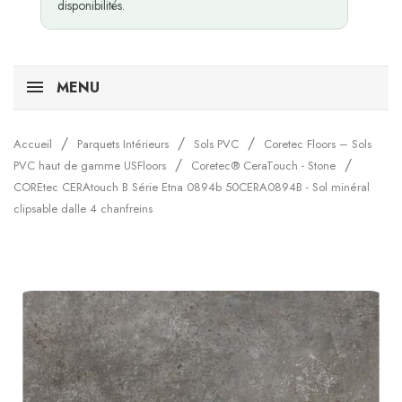
disponibilités.
MENU
Accueil
Parquets Intérieurs
Sols PVC
Coretec Floors – Sols
PVC haut de gamme USFloors
Coretec® CeraTouch - Stone
COREtec CERAtouch B Série Etna 0894b 50CERA0894B - Sol minéral
clipsable dalle 4 chanfreins