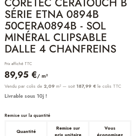
CORETEC CERATOUCH B
SÉRIE ETNA 0894B
50CERA0894B - SOL
MINÉRAL CLIPSABLE
DALLE 4 CHANFREINS
Prix affiché TTC
89,95 €
/ m²
Vendu par colis de
2,09
m²
— soit
187,99 €
le colis TTC
Livrable sous 10j !
Remise sur la quantité
Remise sur
Vous
Quantité
prix unitaire
économisez