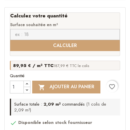
Calculez votre quantité
Surface souhaitée en m²
CALCULER
89,95 € / m² TTC
187,99 € TTC le colis
Quantité
favorite_border
AJOUTER AU PANIER

Surface totale :
2,09 m²
commandés
(1 colis de
2,09 m²)
Disponible selon stock fournisseur
