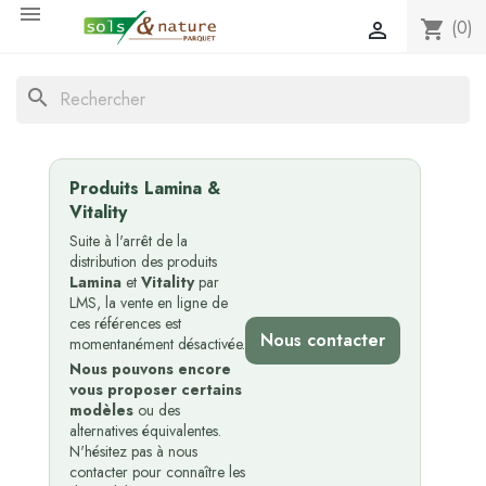

(0)
shopping_cart

search
Produits Lamina &
Vitality
Suite à l'arrêt de la
distribution des produits
Lamina
et
Vitality
par
LMS, la vente en ligne de
ces références est
Nous contacter
momentanément désactivée.
Nous pouvons encore
vous proposer certains
modèles
ou des
alternatives équivalentes.
N'hésitez pas à nous
contacter pour connaître les