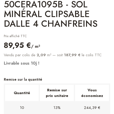
50CERA1095B - SOL
MINÉRAL CLIPSABLE
DALLE 4 CHANFREINS
Prix affiché TTC
89,95 €
/ m²
Vendu par colis de
2,09
m²
— soit
187,99 €
le colis TTC
Livrable sous 10j !
Remise sur la quantité
Remise sur
Vous
Quantité
prix unitaire
économisez
10
13%
244,39 €