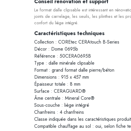
Conseil rénovation et support
Le format dalle clipsable est intéressant en rénovat
joints de carrelage, les seuils, les plinthes et les
confort du liège intégré.
Caractéristiques techniques
Collection : COREtec CERAtouch B-Series
Décor : Dome 0695b
Référence : 50CERA0695B
Type : dalle minérale clipsable
Format : grand format dalle pierre/béton
Dimensions : 915 x 457 mm
Épaisseur totale : 8 mm
Surface : CERAGUARD®
Âme centrale : Mineral Core®
Sous-couche : liège intégré
Chanfreins : 4 chanfreins
Classe indiquée dans les caractéristiques produi
Compatible chauffage au sol : oui, selon fiche t