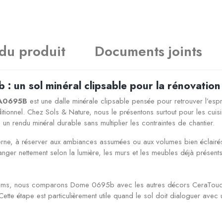
 du produit
Documents joints
un sol minéral clipsable pour la rénovation
A0695B
est une dalle minérale clipsable pensée pour retrouver l’espri
tionnel. Chez Sols & Nature, nous le présentons surtout pour les cuis
n rendu minéral durable sans multiplier les contraintes de chantier.
, à réserver aux ambiances assumées ou aux volumes bien éclairés. S
anger nettement selon la lumière, les murs et les meubles déjà présents
ms, nous comparons Dome 0695b avec les autres décors CeraTouch po
le. Cette étape est particulièrement utile quand le sol doit dialoguer av