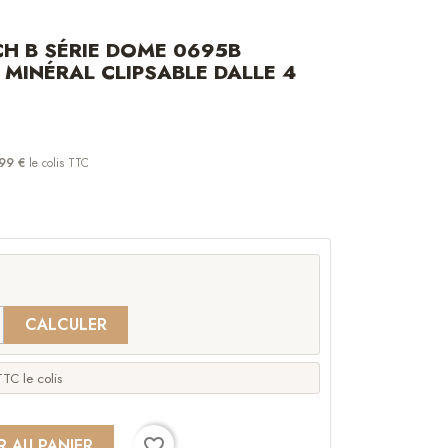
H B SÉRIE DOME 0695B
 MINÉRAL CLIPSABLE DALLE 4
99 €
le colis TTC
CALCULER
TC le colis
favorite_border
R AU PANIER