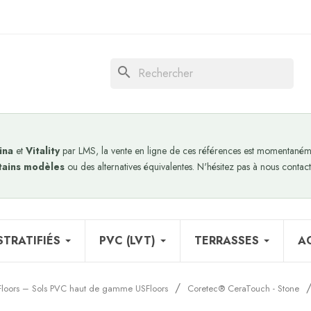
search
ina
et
Vitality
par LMS, la vente en ligne de ces références est momentanéme
tains modèles
ou des alternatives équivalentes. N'hésitez pas à nous contact
STRATIFIÉS
PVC (LVT)
TERRASSES
A
Floors – Sols PVC haut de gamme USFloors
Coretec® CeraTouch - Stone