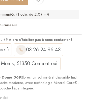
mmandés
(1 colis de 2,09 m²)
ournisseur
duit ?
Alors n’hésitez pas à nous contacter !
re.fr
03 26 24 96 43
 Monts, 51350 Cormontreuil
e Dome 0695b
est un sol minéral clipsable haut
acite moderne, avec technologie Mineral Core®,
uche liège intégrée.
ande)