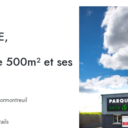
E,
 500m² et ses
ormontreuil
ails