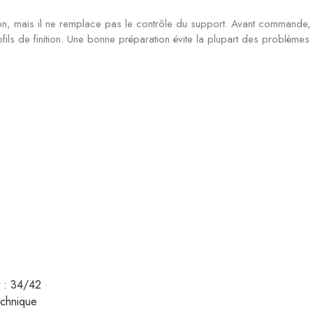
ion, mais il ne remplace pas le contrôle du support. Avant commande, nou
 profils de finition. Une bonne préparation évite la plupart des problèm
t : 34/42
echnique