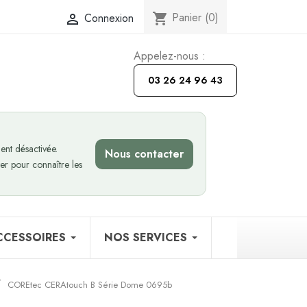
Panier
(0)
Connexion
shopping_cart

Appelez-nous :
03 26 24 96 43
nt désactivée.
Nous contacter
er pour connaître les
CCESSOIRES
NOS SERVICES
COREtec CERAtouch B Série Dome 0695b