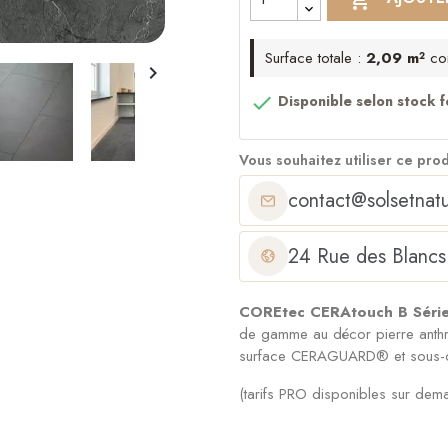
Surface totale :
2,09 m²
co


Disponible selon stock f
Vous souhaitez utiliser ce pro
contact@solsetnatu
24 Rue des Blancs
COREtec CERAtouch B Séri
de gamme au décor pierre anthr
surface CERAGUARD® et sous-co
(tarifs PRO disponibles sur dem