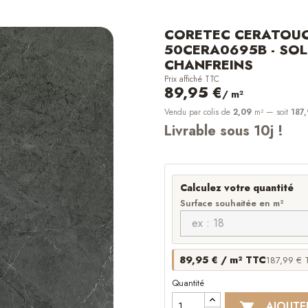
CORETEC CERATOUC
50CERA0695B - SOL
CHANFREINS
Prix affiché TTC
89,95 €
/ m²
Vendu par colis de
2,09
m²
— soit
187,
Livrable sous 10j !
Calculez votre quantité
Surface souhaitée en m²
89,95 € / m² TTC
187,99 € T
Quantité
AJOUTE
