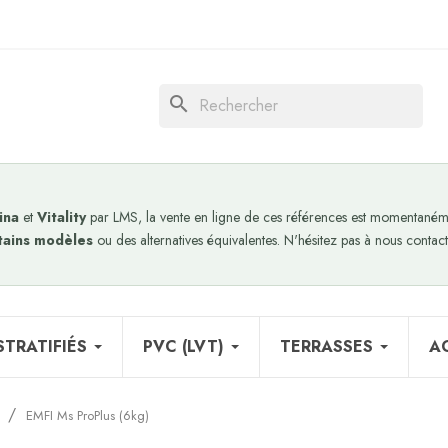
search
ina
et
Vitality
par LMS, la vente en ligne de ces références est momentanéme
tains modèles
ou des alternatives équivalentes. N'hésitez pas à nous contact
STRATIFIÉS
PVC (LVT)
TERRASSES
A
EMFI Ms ProPlus (6kg)