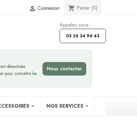
Panier
(0)
Connexion
shopping_cart

Appelez-nous :
03 26 24 96 43
nt désactivée.
Nous contacter
er pour connaître les
CCESSOIRES
NOS SERVICES