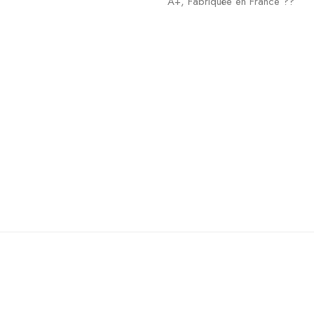
A+, Fabriquée en France ??