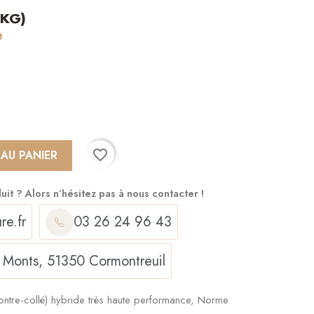
6KG)
e
favorite_border
 AU PANIER
duit ?
Alors n’hésitez pas à nous contacter !
re.fr
03 26 24 96 43
 Monts, 51350 Cormontreuil
ontre-collé) hybride très haute performance, Norme