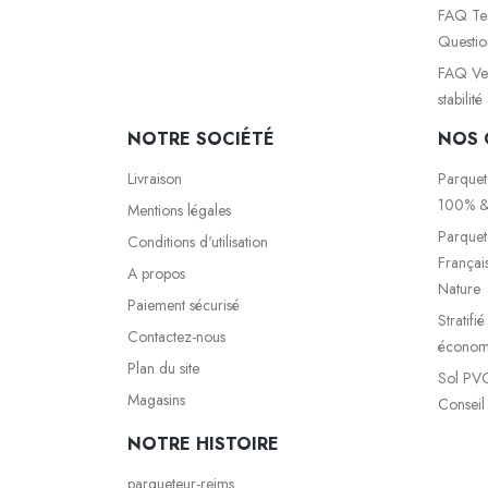
FAQ Ter
Questio
FAQ Vete
stabilit
NOTRE SOCIÉTÉ
NOS 
Livraison
Parquet
100% &
Mentions légales
Parquet
Conditions d'utilisation
Françai
A propos
Nature
Paiement sécurisé
Stratifi
Contactez-nous
économi
Plan du site
Sol PVC
Magasins
Conseil
NOTRE HISTOIRE
parqueteur-reims