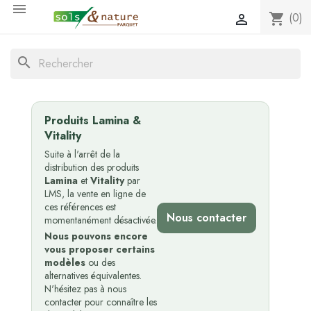

(0)
shopping_cart

search
Produits Lamina &
Vitality
Suite à l'arrêt de la
distribution des produits
Lamina
et
Vitality
par
LMS, la vente en ligne de
ces références est
Nous contacter
momentanément désactivée.
Nous pouvons encore
vous proposer certains
modèles
ou des
alternatives équivalentes.
N'hésitez pas à nous
contacter pour connaître les