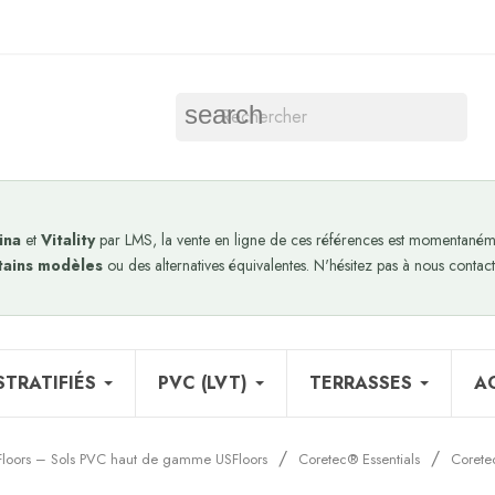
search
ina
et
Vitality
par LMS, la vente en ligne de ces références est momentanéme
tains modèles
ou des alternatives équivalentes. N'hésitez pas à nous contact
STRATIFIÉS
PVC (LVT)
TERRASSES
A
Floors – Sols PVC haut de gamme USFloors
Coretec® Essentials
Corete