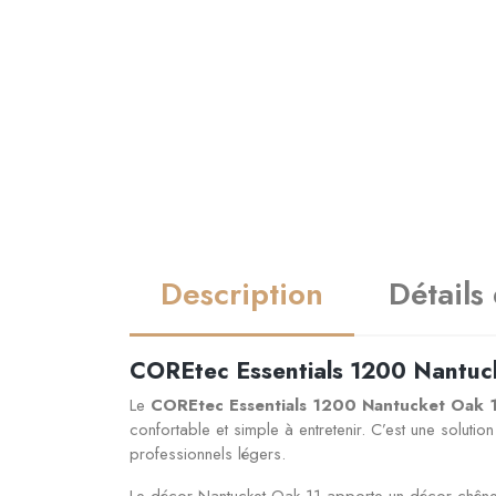
Description
Détails
COREtec Essentials 1200 Nantucket
Le
COREtec Essentials 1200 Nantucket Oak 
confortable et simple à entretenir. C’est une solut
professionnels légers.
Le décor Nantucket Oak 11 apporte un décor chêne à 