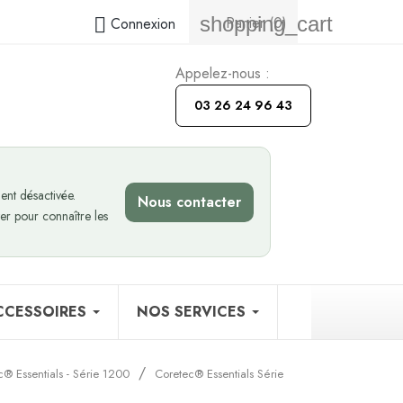
shopping_cart
Panier
(0)

Connexion
Appelez-nous :
03 26 24 96 43
nt désactivée.
Nous contacter
er pour connaître les
CCESSOIRES
NOS SERVICES
c® Essentials - Série 1200
Coretec® Essentials Série