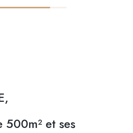
E,
 500m² et ses