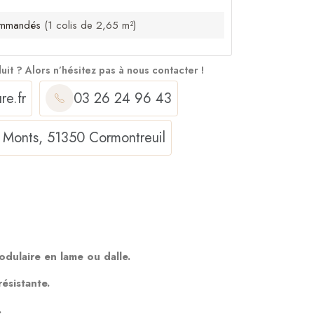
mmandés
(1 colis de 2,65 m²)
duit ?
Alors n’hésitez pas à nous contacter !
re.fr
03 26 24 96 43
 Monts, 51350 Cormontreuil
ulaire en lame ou dalle.
ésistante.
.