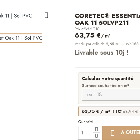

CORETEC® ESSENTI
OAK 11 50LVP211
Prix affiché TTC
63,75 €
/ m²
Vendu par colis de
2,65
m²
— soit
168,
Livrable sous 10j !
Calculez votre quantité
Surface souhaitée en m²
63,75 € / m² TTC
168,94 € T
Quantité

AJOUTE