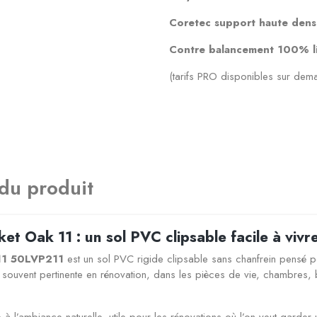
Coretec support haute densi
Contre balancement 100% l
(tarifs PRO disponibles sur dem
 du produit
 Oak 11 : un sol PVC clipsable facile à vivr
11 50LVP211
est un sol PVC rigide clipsable sans chanfrein pensé po
ion souvent pertinente en rénovation, dans les pièces de vie, chambres
l’ambiance naturelle, utile pour les rénovations où l’on veut garder 