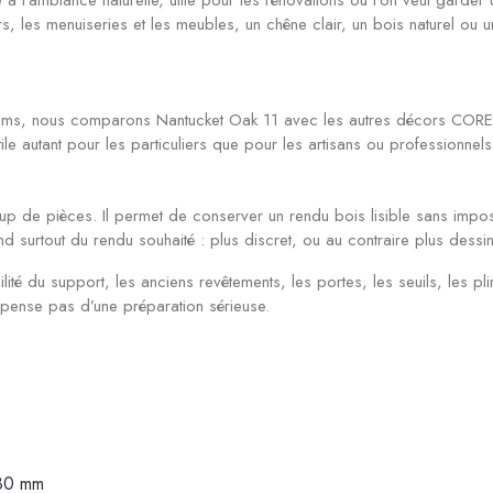
urs, les menuiseries et les meubles, un chêne clair, un bois naturel o
s, nous comparons Nantucket Oak 11 avec les autres décors COREtec E
 utile autant pour les particuliers que pour les artisans ou professionnels
up de pièces. Il permet de conserver un rendu bois lisible sans impos
d surtout du rendu souhaité : plus discret, ou au contraire plus dessi
ilité du support, les anciens revêtements, les portes, les seuils, les pli
ispense pas d’une préparation sérieuse.
180 mm