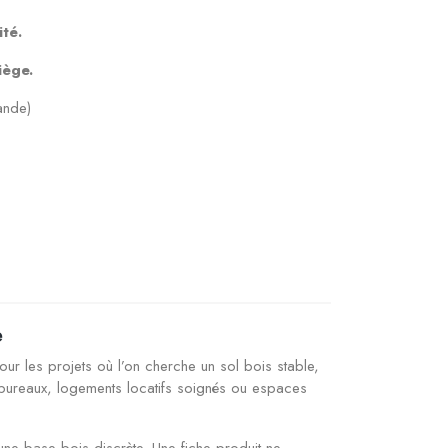
té.
iège.
ande)
e
ur les projets où l’on cherche un sol bois stable,
, bureaux, logements locatifs soignés ou espaces
une base bois discrète. Une fiche produit ne