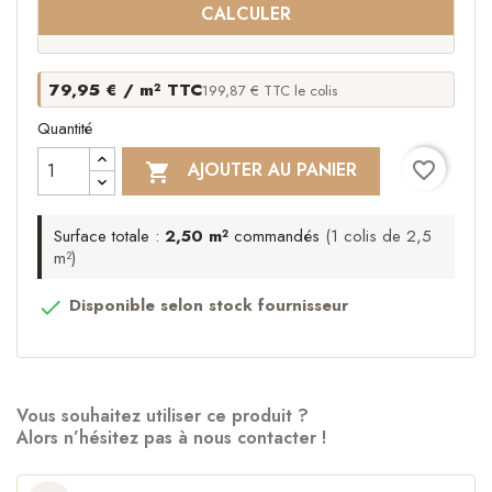
CALCULER
79,95 € / m² TTC
199,87 € TTC le colis
Quantité
favorite_border
AJOUTER AU PANIER

Surface totale :
2,50 m²
commandés
(1 colis de 2,5
m²)
Disponible selon stock fournisseur

Vous souhaitez utiliser ce produit ?
Alors n’hésitez pas à nous contacter !