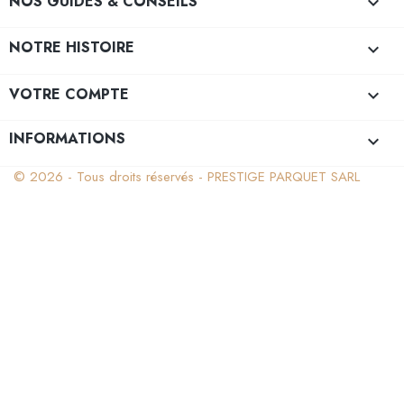
NOS GUIDES & CONSEILS

NOTRE HISTOIRE

VOTRE COMPTE

INFORMATIONS
keyboard_arrow_down
© 2026 - Tous droits réservés - PRESTIGE PARQUET SARL