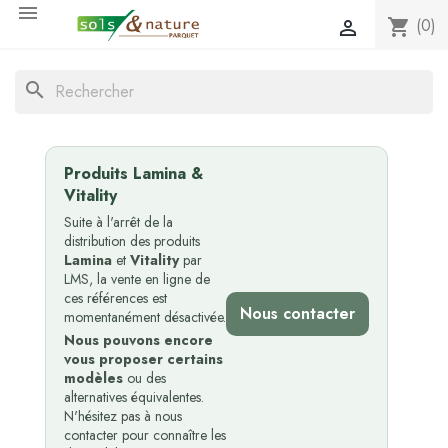

(0)
shopping_cart

search
Produits Lamina &
Vitality
Suite à l'arrêt de la
distribution des produits
Lamina
et
Vitality
par
LMS, la vente en ligne de
ces références est
Nous contacter
momentanément désactivée.
Nous pouvons encore
vous proposer certains
modèles
ou des
alternatives équivalentes.
N'hésitez pas à nous
contacter pour connaître les