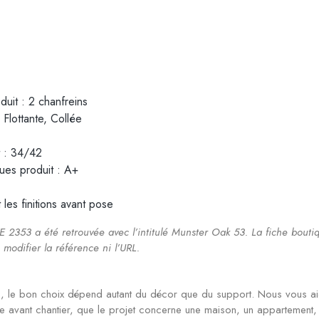
duit : 2 chanfreins
 Flottante, Collée
t : 34/42
ues produit : A+
t les finitions avant pose
RE 2353 a été retrouvée avec l’intitulé Munster Oak 53. La fiche bout
 modifier la référence ni l’URL.
le bon choix dépend autant du décor que du support. Nous vous aido
a pose avant chantier, que le projet concerne une maison, un appartemen