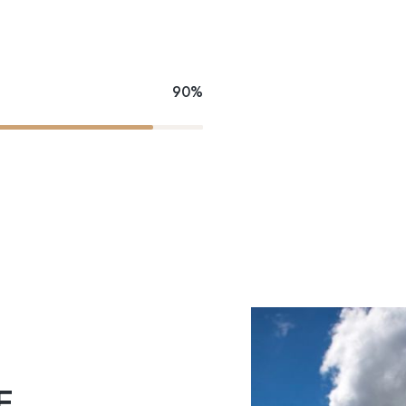
90%
E,