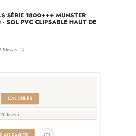
LS SÉRIE 1800+++ MUNSTER
 - SOL PVC CLIPSABLE HAUT DE
7 €
le colis TTC
CALCULER
TC le colis
favorite_border
R AU PANIER