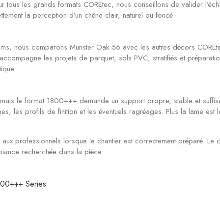
ous les grands formats COREtec, nous conseillons de valider l’échantil
ttement la perception d’un chêne clair, naturel ou foncé.
s, nous comparons Munster Oak 56 avec les autres décors COREtec Esse
ture accompagne les projets de parquet, sols PVC, stratifiés et prépar
ique.
, mais le format 1800+++ demande un support propre, stable et suffi
thes, les profils de finition et les éventuels ragréages. Plus la lame es
 aux professionnels lorsque le chantier est correctement préparé. Le c
mbiance recherchée dans la pièce.
1800+++ Series