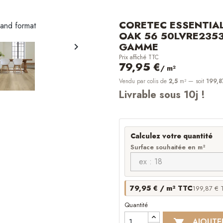
CORETEC ESSENTIA
OAK 56 50LVRE2353
GAMME

Prix affiché TTC
79,95 €
/ m²
Vendu par colis de
2,5
m²
— soit
199,8
Livrable sous 10j !
Calculez votre quantité
Surface souhaitée en m²
79,95 € / m² TTC
199,87 € T
Quantité
AJOUTE
