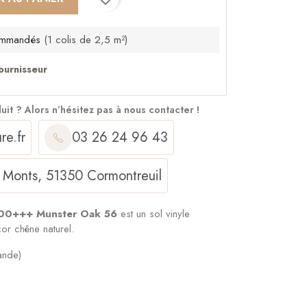
mmandés
(1 colis de 2,5 m²)
ournisseur
duit ?
Alors n’hésitez pas à nous contacter !
re.fr
03 26 24 96 43
 Monts, 51350 Cormontreuil
1800+++ Munster Oak 56
est un sol vinyle
or chêne naturel.
ande)