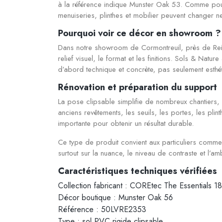
à la référence indique Munster Oak 53. Comme pour t
menuiseries, plinthes et mobilier peuvent changer ne
Pourquoi voir ce décor en showroom ?
Dans notre showroom de Cormontreuil, près de Reim
relief visuel, le format et les finitions. Sols & Na
d’abord technique et concrète, pas seulement esthét
Rénovation et préparation du support
La pose clipsable simplifie de nombreux chantiers
anciens revêtements, les seuils, les portes, les plin
importante pour obtenir un résultat durable.
Ce type de produit convient aux particuliers comme
surtout sur la nuance, le niveau de contraste et l’a
Caractéristiques techniques vérifiées
Collection fabricant : COREtec The Essentials 
Décor boutique : Munster Oak 56
Référence : 50LVRE2353
Type : sol PVC rigide clipsable