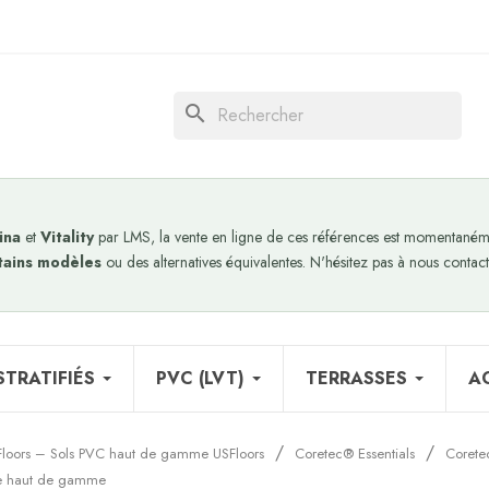
search
ina
et
Vitality
par LMS, la vente en ligne de ces références est momentanéme
tains modèles
ou des alternatives équivalentes. N'hésitez pas à nous contact
STRATIFIÉS
PVC (LVT)
TERRASSES
A
Floors – Sols PVC haut de gamme USFloors
Coretec® Essentials
Corete
le haut de gamme