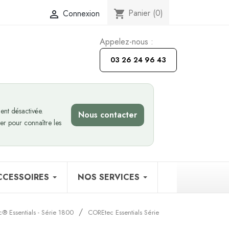
Panier
(0)
Connexion
shopping_cart

Appelez-nous :
03 26 24 96 43
nt désactivée.
Nous contacter
er pour connaître les
CCESSOIRES
NOS SERVICES
c® Essentials - Série 1800
COREtec Essentials Série