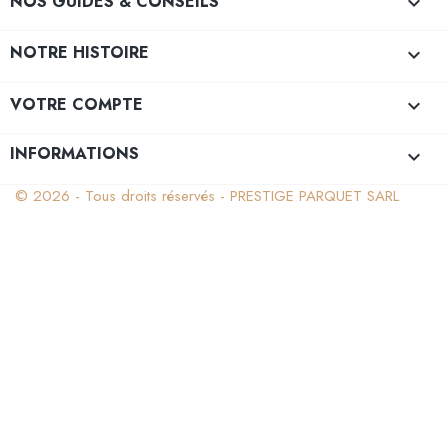
NOS GUIDES & CONSEILS

NOTRE HISTOIRE

VOTRE COMPTE

INFORMATIONS
keyboard_arrow_down
© 2026 - Tous droits réservés - PRESTIGE PARQUET SARL