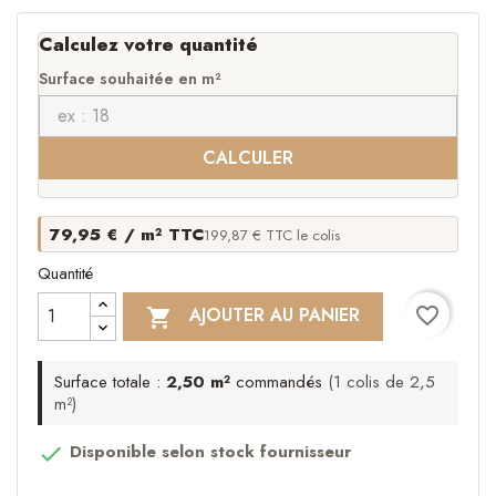
Calculez votre quantité
Surface souhaitée en m²
CALCULER
79,95 € / m² TTC
199,87 € TTC le colis
Quantité
favorite_border
AJOUTER AU PANIER

Surface totale :
2,50 m²
commandés
(1 colis de 2,5
m²)
Disponible selon stock fournisseur
