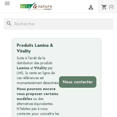

(0)
shopping_cart

search
Produits Lamina &
Vitality
Suite à l'arrêt de la
distribution des produits
Lamina
et
Vitality
par
LMS, la vente en ligne de
ces références est
Nous contacter
momentanément désactivée.
Nous pouvons encore
vous proposer certains
modèles
ou des
alternatives équivalentes.
N'hésitez pas à nous
contacter pour connaître les