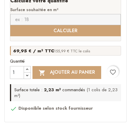
Calculez votre quantité
Surface souhaitée en m²
CALCULER
69,95 € / m² TTC
155,99 € TTC le colis
Quantité
favorite_border
AJOUTER AU PANIER

Surface totale :
2,23 m²
commandés
(1 colis de 2,23
m²)
Disponible selon stock fournisseur
