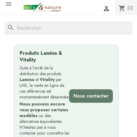

(0)
shopping_cart

search
Produits Lamina &
Vitality
Suite à l'arrêt de la
distribution des produits
Lamina
et
Vitality
par
LMS, la vente en ligne de
ces références est
Nous contacter
momentanément désactivée.
Nous pouvons encore
vous proposer certains
modèles
ou des
alternatives équivalentes.
N'hésitez pas à nous
contacter pour connaître les