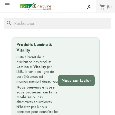

(0)
shopping_cart

search
Produits Lamina &
Vitality
Suite à l'arrêt de la
distribution des produits
Lamina
et
Vitality
par
LMS, la vente en ligne de
ces références est
Nous contacter
momentanément désactivée.
Nous pouvons encore
vous proposer certains
modèles
ou des
alternatives équivalentes.
N'hésitez pas à nous
contacter pour connaître les