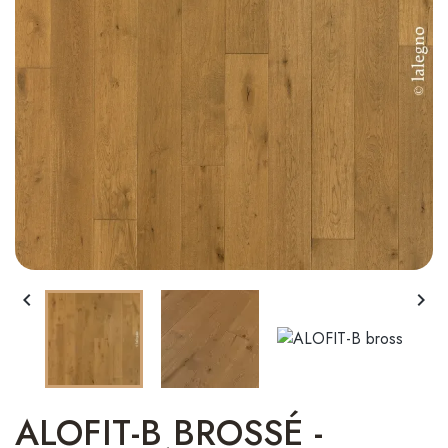


ALOFIT-B BROSSÉ -