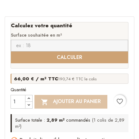
Calculez votre quantité
Surface souhaitée en m²
CALCULER
66,00 € / m² TTC
190,74 € TTC le colis
Quantité
favorite_border
AJOUTER AU PANIER

Surface totale :
2,89 m²
commandés
(1 colis de 2,89
m²)