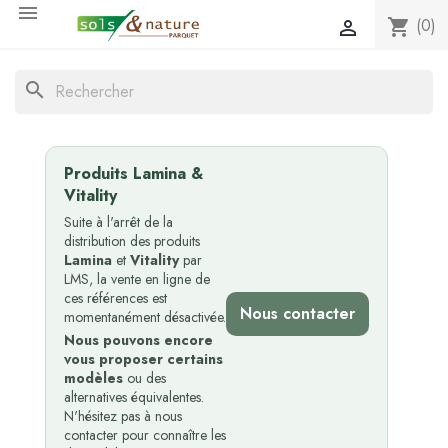

(0)
shopping_cart

search
Produits Lamina &
Vitality
Suite à l'arrêt de la
distribution des produits
Lamina
et
Vitality
par
LMS, la vente en ligne de
ces références est
Nous contacter
momentanément désactivée.
Nous pouvons encore
vous proposer certains
modèles
ou des
alternatives équivalentes.
N'hésitez pas à nous
contacter pour connaître les