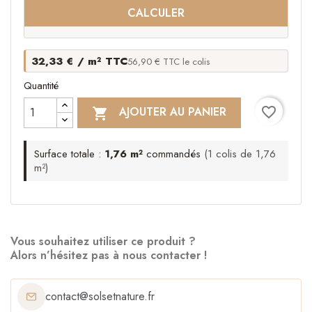
CALCULER
32,33 € / m² TTC
56,90 € TTC le colis
Quantité
favorite_border
AJOUTER AU PANIER

Surface totale :
1,76 m²
commandés
(1 colis de 1,76
m²)
Vous souhaitez utiliser ce produit ?
Alors n’hésitez pas à nous contacter !
contact@solsetnature.fr