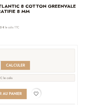
TLANTIC 8 COTTON GREENVALE
ATIFIE 8 MM
5 €
le colis TTC
CALCULER
C le colis
favorite_border
R AU PANIER