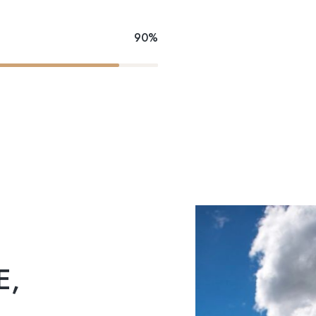
90%
E,