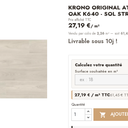
KRONO ORIGINAL A
OAK K640 - SOL STR
Prix affiché TTC
27,19 €
/ m²
Vendu par colis de
2,26
m²
— soit
61,4
Livrable sous 10j !
Calculez votre quantité
Surface souhaitée en m²
27,19 € / m² TTC
61,45 € TT
Quantité
AJOUTE
