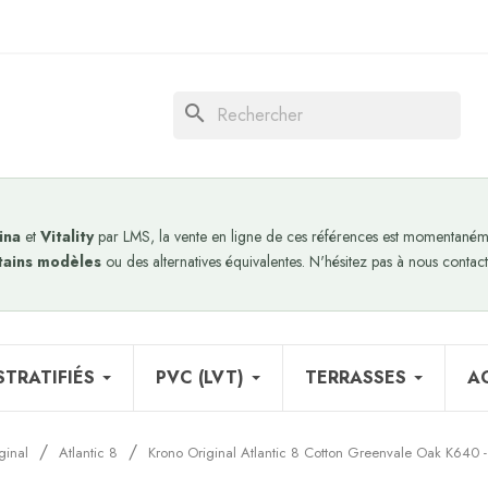
search
ina
et
Vitality
par LMS, la vente en ligne de ces références est momentanéme
tains modèles
ou des alternatives équivalentes. N'hésitez pas à nous contact
STRATIFIÉS
PVC (LVT)
TERRASSES
A
ginal
Atlantic 8
Krono Original Atlantic 8 Cotton Greenvale Oak K640 - 