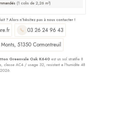
mmandés
(1 colis de 2,26 m²)
duit ?
Alors n’hésitez pas à nous contacter !
re.fr
03 26 24 96 43
 Monts, 51350 Cormontreuil
Cotton Greenvale Oak K640
est un sol stratifie 8
s, classe AC4 / usage 32, resistant a l'humidite 48
 2026.