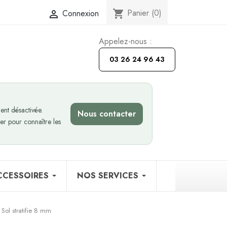
Panier
(0)
Connexion
shopping_cart

Appelez-nous :
03 26 24 96 43
nt désactivée.
Nous contacter
er pour connaître les
CCESSOIRES
NOS SERVICES
Sol stratifie 8 mm