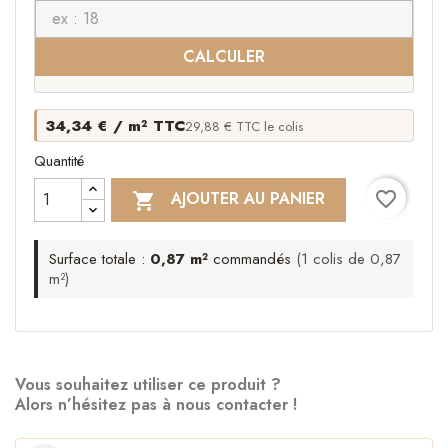
CALCULER
34,34 € / m² TTC
29,88 € TTC le colis
Quantité
favorite_border
AJOUTER AU PANIER

Surface totale :
0,87 m²
commandés
(1 colis de 0,87
m²)
Vous souhaitez utiliser ce produit ?
Alors n’hésitez pas à nous contacter !