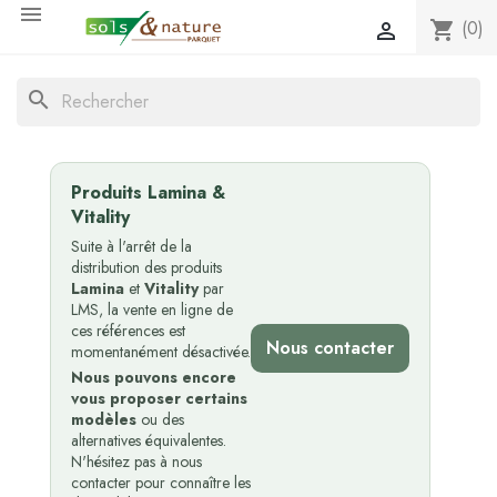

(0)
shopping_cart

search
Produits Lamina &
Vitality
Suite à l'arrêt de la
distribution des produits
Lamina
et
Vitality
par
LMS, la vente en ligne de
ces références est
Nous contacter
momentanément désactivée.
Nous pouvons encore
vous proposer certains
modèles
ou des
alternatives équivalentes.
N'hésitez pas à nous
contacter pour connaître les