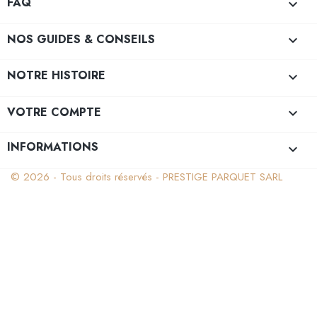
FAQ

NOS GUIDES & CONSEILS

NOTRE HISTOIRE

VOTRE COMPTE

INFORMATIONS
keyboard_arrow_down
© 2026 - Tous droits réservés - PRESTIGE PARQUET SARL