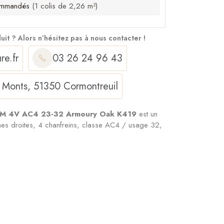
mmandés
(1 colis de 2,26 m²)
duit ?
Alors n’hésitez pas à nous contacter !
re.fr
03 26 24 96 43
 Monts, 51350 Cormontreuil
8MM 4V AC4 23-32 Armoury Oak K419
est un
 lames droites, 4 chanfreins, classe AC4 / usage 32,