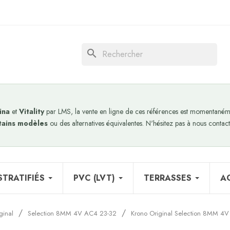
search
ina
et
Vitality
par LMS, la vente en ligne de ces références est momentanéme
tains modèles
ou des alternatives équivalentes. N'hésitez pas à nous contact
STRATIFIÉS
PVC (LVT)
TERRASSES
A
ginal
Selection 8MM 4V AC4 23-32
Krono Original Selection 8MM 4V