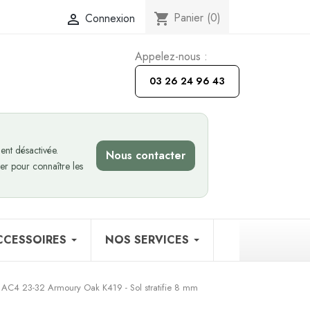
Panier
(0)
Connexion
shopping_cart

Appelez-nous :
03 26 24 96 43
nt désactivée.
Nous contacter
er pour connaître les
CCESSOIRES
NOS SERVICES
 AC4 23-32 Armoury Oak K419 - Sol stratifie 8 mm