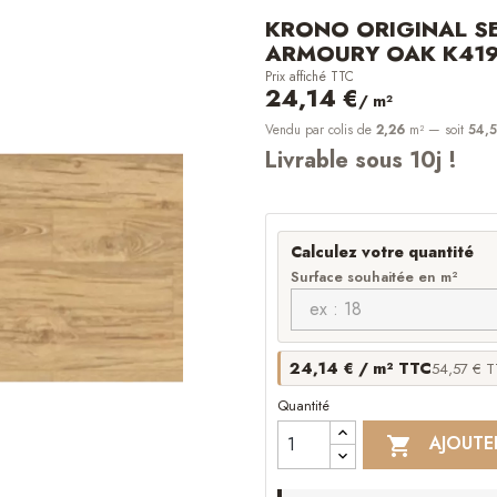
KRONO ORIGINAL SE
ARMOURY OAK K419 
Prix affiché TTC
24,14 €
/ m²
Vendu par colis de
2,26
m²
— soit
54,5
Livrable sous 10j !
Calculez votre quantité
Surface souhaitée en m²
24,14 € / m² TTC
54,57 € TT
Quantité
AJOUTE
