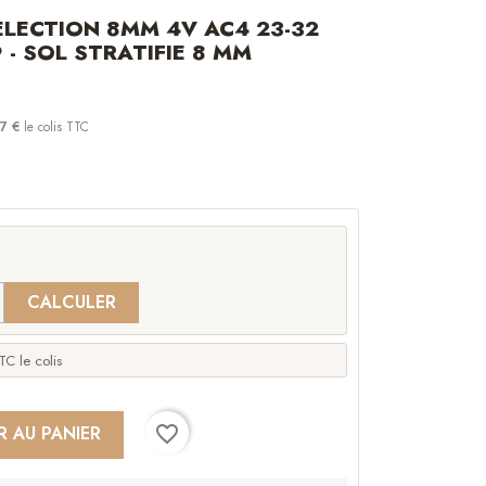
LECTION 8MM 4V AC4 23-32
- SOL STRATIFIE 8 MM
7 €
le colis TTC
CALCULER
C le colis
favorite_border
R AU PANIER