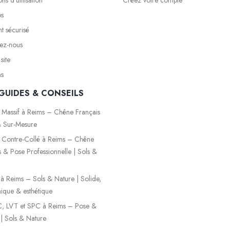
os
t sécurisé
ez-nous
site
ns
GUIDES & CONSEILS
 Massif à Reims – Chêne Français
 Sur-Mesure
 Contre-Collé à Reims – Chêne
s & Pose Professionnelle | Sols &
é à Reims – Sols & Nature | Solide,
que & esthétique
, LVT et SPC à Reims – Pose &
 | Sols & Nature