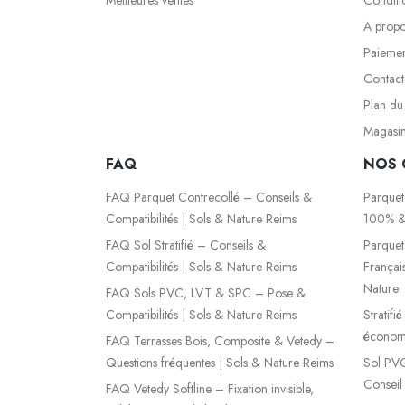
A prop
Paiemen
Contact
Plan du 
Magasi
FAQ
NOS 
FAQ Parquet Contrecollé – Conseils &
Parquet
Compatibilités | Sols & Nature Reims
100% &
FAQ Sol Stratifié – Conseils &
Parquet
Compatibilités | Sols & Nature Reims
Françai
Nature
FAQ Sols PVC, LVT & SPC – Pose &
Compatibilités | Sols & Nature Reims
Stratifi
économi
FAQ Terrasses Bois, Composite & Vetedy –
Questions fréquentes | Sols & Nature Reims
Sol PVC
Conseil
FAQ Vetedy Softline – Fixation invisible,