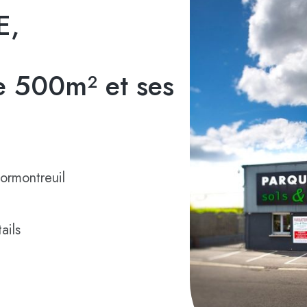
E,
 500m² et ses
ormontreuil
ails