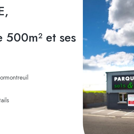
E,
 500m² et ses
ormontreuil
ails