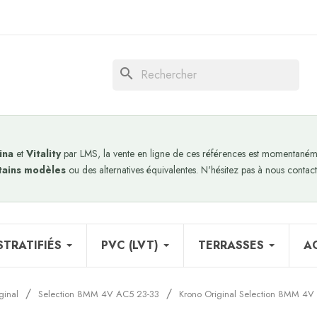
search
ina
et
Vitality
par LMS, la vente en ligne de ces références est momentanéme
tains modèles
ou des alternatives équivalentes. N'hésitez pas à nous contact
STRATIFIÉS
PVC (LVT)
TERRASSES
A
ginal
Selection 8MM 4V AC5 23-33
Krono Original Selection 8MM 4V 