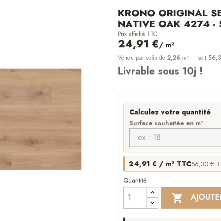
KRONO ORIGINAL SE
NATIVE OAK 4274 - 
Prix affiché TTC
24,91 €
/ m²
Vendu par colis de
2,26
m²
— soit
56,3
Livrable sous 10j !
Calculez votre quantité
Surface souhaitée en m²
24,91 € / m² TTC
56,30 € TT
Quantité
AJOUTE
