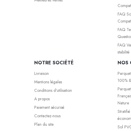
Compati
FAQ So
Compati
FAQ Ter
Questio
FAQ Vete
stabilit
NOTRE SOCIÉTÉ
NOS 
Livraison
Parquet
100% &
Mentions légales
Parquet
Conditions d'utilisation
Françai
A propos
Nature
Paiement sécurisé
Stratifi
Contactez-nous
économi
Plan du site
Sol PVC