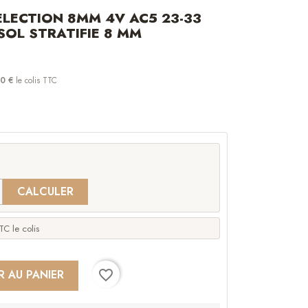
LECTION 8MM 4V AC5 23-33
SOL STRATIFIE 8 MM
0 €
le colis TTC
CALCULER
C le colis
favorite_border
R AU PANIER