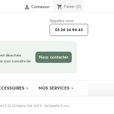
Panier
(0)
Connexion
shopping_cart

Appelez-nous :
03 26 24 96 43
nt désactivée.
Nous contacter
er pour connaître les
CCESSOIRES
NOS SERVICES
AC5 23-33 Native Oak 4274 - Sol stratifie 8 mm