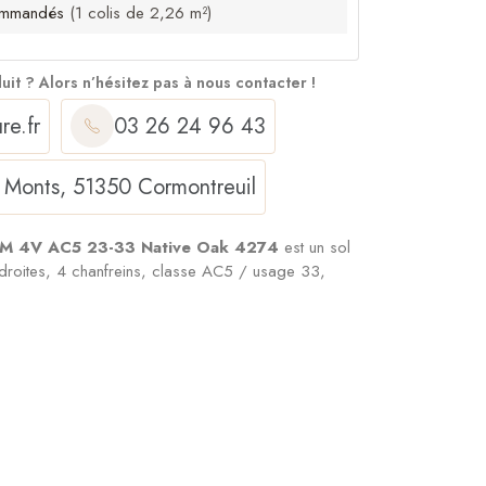
mmandés
(1 colis de 2,26 m²)
duit ?
Alors n’hésitez pas à nous contacter !
re.fr
03 26 24 96 43
 Monts, 51350 Cormontreuil
8MM 4V AC5 23-33 Native Oak 4274
est un sol
es droites, 4 chanfreins, classe AC5 / usage 33,