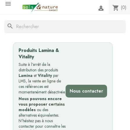

(0)
shopping_cart

search
Produits Lamina &
Vitality
Suite à l'arrêt de la
distribution des produits
Lamina
et
Vitality
par
LMS, la vente en ligne de
ces références est
Nous contacter
momentanément désactivée.
Nous pouvons encore
vous proposer certains
modèles
ou des
alternatives équivalentes.
N'hésitez pas à nous
contacter pour connaître les