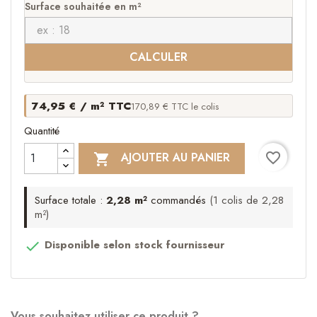
Surface souhaitée en m²
CALCULER
74,95 € / m² TTC
170,89 € TTC le colis
Quantité
favorite_border
AJOUTER AU PANIER

Surface totale :
2,28 m²
commandés
(1 colis de 2,28
m²)
Disponible selon stock fournisseur

Vous souhaitez utiliser ce produit ?