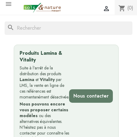

(0)
shopping_cart

search
Produits Lamina &
Vitality
Suite à l'arrêt de la
distribution des produits
Lamina
et
Vitality
par
LMS, la vente en ligne de
ces références est
Nous contacter
momentanément désactivée.
Nous pouvons encore
vous proposer certains
modèles
ou des
alternatives équivalentes.
N'hésitez pas à nous
contacter pour connaître les