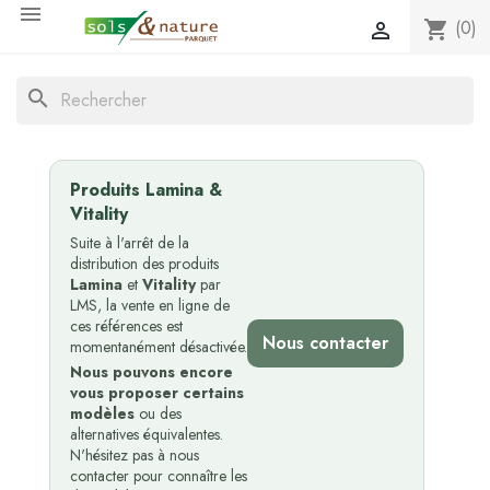

(0)
shopping_cart

search
Produits Lamina &
Vitality
Suite à l'arrêt de la
distribution des produits
Lamina
et
Vitality
par
LMS, la vente en ligne de
ces références est
Nous contacter
momentanément désactivée.
Nous pouvons encore
vous proposer certains
modèles
ou des
alternatives équivalentes.
N'hésitez pas à nous
contacter pour connaître les