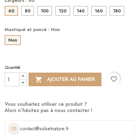
Largeurs : 60
60
80
100
120
140
160
180
Mastiqué et poncé : Non
Non
Quantité
favorite_border
AJOUTER AU PANIER

Vous souhaitez utiliser ce produit ?
Alors n’hésitez pas à nous contacter !
contact@solsetnature.fr