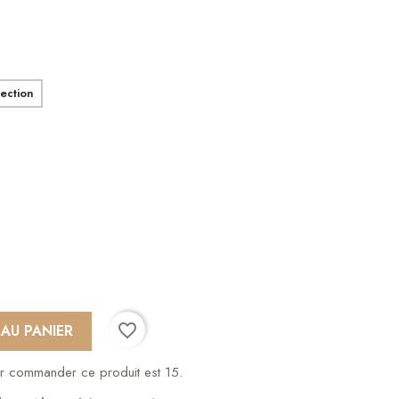
ection
favorite_border
 AU PANIER
ir commander ce produit est 15.