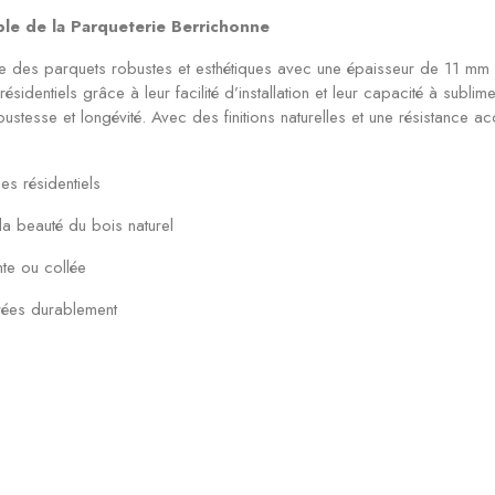
able de la Parqueterie Berrichonne
e des parquets robustes et esthétiques avec une épaisseur de 11 mm o
ésidentiels grâce à leur facilité d’installation et leur capacité à sublim
ustesse et longévité. Avec des finitions naturelles et une résistance
s résidentiels
 la beauté du bois naturel
nte ou collée
érées durablement