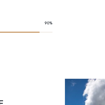
90%
E,