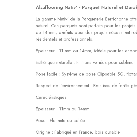
Alsaflooring Nativ' - Parquet Naturel et Dur
La gamme Nativ' de la Parqueterie Berrichonne offr
naturel. Ces parquets sont parfaits pour les projets r
de 14 mm, parfaits pour des projets nécessitant rob
résidentiels et professionnels.
Épaisseur : 11 mm ou 14mm, idéale pour les espace
Esthétique naturelle : Finitions variées pour sublimer
Pose facile : Système de pose Clipsable 5G, flotta
Respect de l’environnement : Bois issu de forêts g
Caractéristiques :
Épaisseur : 11mm ou 14mm
Pose : Flottante ou collée
Origine : Fabriqué en France, bois durable