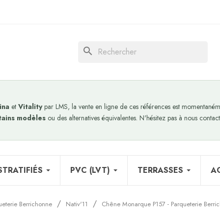
search
ina
et
Vitality
par LMS, la vente en ligne de ces références est momentanéme
tains modèles
ou des alternatives équivalentes. N'hésitez pas à nous contact
STRATIFIÉS
PVC (LVT)
TERRASSES
A
ueterie Berrichonne
Nativ'11
Chêne Monarque P157 - Parqueterie Berri