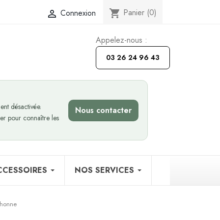
Panier
(0)
Connexion
shopping_cart

Appelez-nous :
03 26 24 96 43
nt désactivée.
Nous contacter
er pour connaître les
CCESSOIRES
NOS SERVICES
chonne