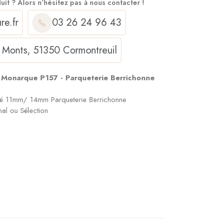
duit ?
Alors n’hésitez pas à nous contacter !
re.fr
03 26 24 96 43
 Monts, 51350 Cormontreuil
 Monarque P157 - Parqueterie Berrichonne
ollé 11mm/ 14mm Parqueterie Berrichonne
nal ou Sélection