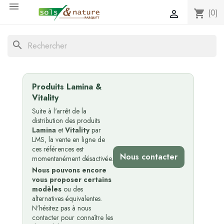

(0)
shopping_cart

search
Produits Lamina &
Vitality
Suite à l'arrêt de la
distribution des produits
Lamina
et
Vitality
par
LMS, la vente en ligne de
ces références est
Nous contacter
momentanément désactivée.
Nous pouvons encore
vous proposer certains
modèles
ou des
alternatives équivalentes.
N'hésitez pas à nous
contacter pour connaître les