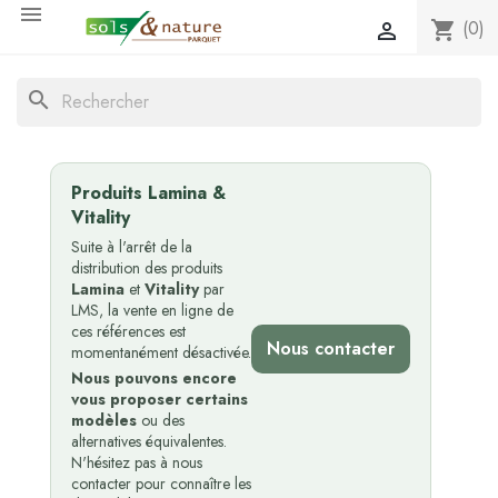

(0)
shopping_cart

search
Produits Lamina &
Vitality
Suite à l'arrêt de la
distribution des produits
Lamina
et
Vitality
par
LMS, la vente en ligne de
ces références est
Nous contacter
momentanément désactivée.
Nous pouvons encore
vous proposer certains
modèles
ou des
alternatives équivalentes.
N'hésitez pas à nous
contacter pour connaître les