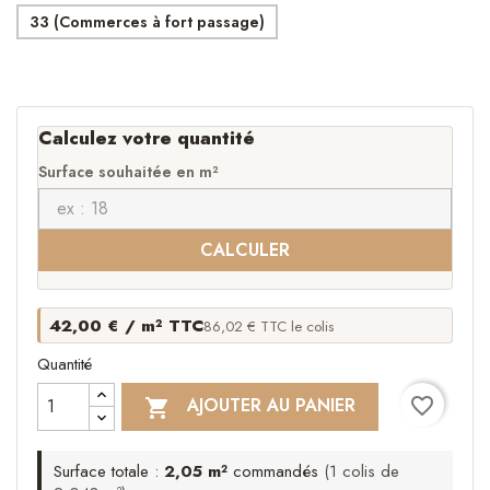
33 (Commerces à fort passage)
Calculez votre quantité
Surface souhaitée en m²
CALCULER
42,00 € / m² TTC
86,02 € TTC le colis
Quantité
favorite_border
AJOUTER AU PANIER

Surface totale :
2,05 m²
commandés
(1 colis de