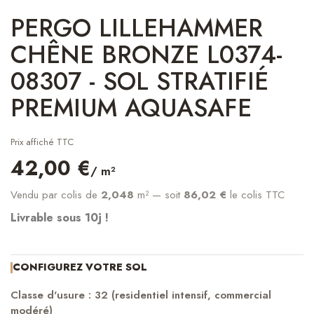
PERGO LILLEHAMMER
CHÊNE BRONZE L0374-
08307 - SOL STRATIFIÉ
PREMIUM AQUASAFE
Prix affiché TTC
42,00 €
/ m²
Vendu par colis de
2,048
m²
— soit
86,02 €
le colis TTC
Livrable sous 10j !
CONFIGUREZ VOTRE SOL
Classe d'usure : 32 (residentiel intensif, commercial
modéré)