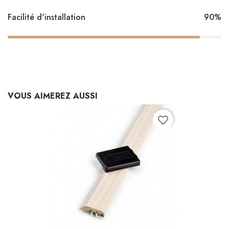
Facilité d'installation
90%
VOUS AIMEREZ AUSSI
favorite_border