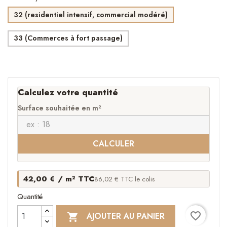
32 (residentiel intensif, commercial modéré)
33 (Commerces à fort passage)
Calculez votre quantité
Surface souhaitée en m²
CALCULER
42,00 € / m² TTC
86,02 € TTC le colis
Quantité
favorite_border
AJOUTER AU PANIER
