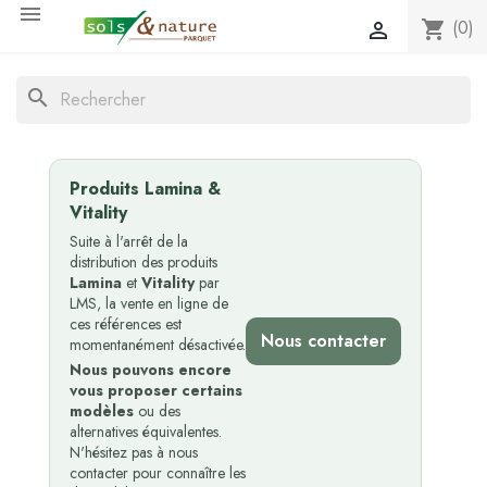

(0)
shopping_cart

search
Produits Lamina &
Vitality
Suite à l'arrêt de la
distribution des produits
Lamina
et
Vitality
par
LMS, la vente en ligne de
ces références est
Nous contacter
momentanément désactivée.
Nous pouvons encore
vous proposer certains
modèles
ou des
alternatives équivalentes.
N'hésitez pas à nous
contacter pour connaître les