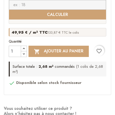
CALCULER
49,95 € / m² TTC
133,87 € TTC le colis
Quantité
favorite_border
AJOUTER AU PANIER

Surface totale :
2,68 m²
commandés
(1 colis de 2,68
m²)
Disponible selon stock fournisseur

Vous souhaitez utiliser ce produit ?
Alors n’hésitez pas à nous contacter !