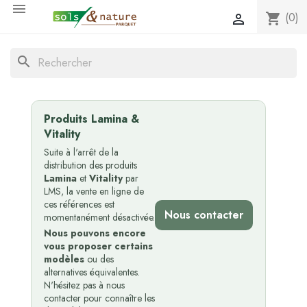

(0)
shopping_cart

search
Produits Lamina &
Vitality
Suite à l'arrêt de la
distribution des produits
Lamina
et
Vitality
par
LMS, la vente en ligne de
ces références est
Nous contacter
momentanément désactivée.
Nous pouvons encore
vous proposer certains
modèles
ou des
alternatives équivalentes.
N'hésitez pas à nous
contacter pour connaître les