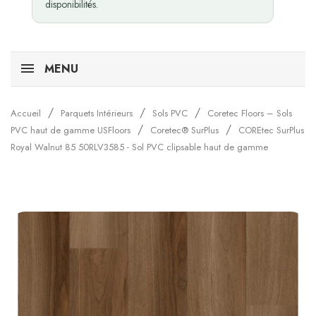
disponibilités.
MENU
Accueil
Parquets Intérieurs
Sols PVC
Coretec Floors – Sols
PVC haut de gamme USFloors
Coretec® SurPlus
COREtec SurPlus
Royal Walnut 85 50RLV3585 - Sol PVC clipsable haut de gamme