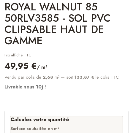
ROYAL WALNUT 85
50RLV3585 - SOL PVC
CLIPSABLE HAUT DE
GAMME
Prix affiché TTC
49,95 €
/ m²
Vendu par colis de
2,68
m²
— soit
133,87 €
le colis TTC
Livrable sous 10j !
Calculez votre quantité
Surface souhaitée en m²