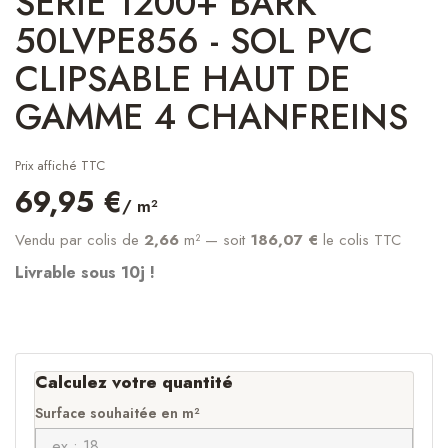
SÉRIE 1200+ BARK
50LVPE856 - SOL PVC
CLIPSABLE HAUT DE
GAMME 4 CHANFREINS
Prix affiché TTC
69,95 €
/ m²
Vendu par colis de
2,66
m²
— soit
186,07 €
le colis TTC
Livrable sous 10j !
Calculez votre quantité
Surface souhaitée en m²