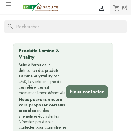

(0)
shopping_cart

search
Produits Lamina &
Vitality
Suite à l'arrêt de la
distribution des produits
Lamina
et
Vitality
par
LMS, la vente en ligne de
ces références est
Nous contacter
momentanément désactivée.
Nous pouvons encore
vous proposer certains
modèles
ou des
alternatives équivalentes.
N'hésitez pas à nous
contacter pour connaître les