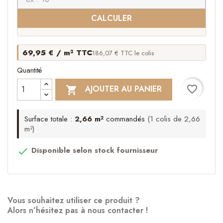
CALCULER
69,95 € / m² TTC
186,07 € TTC le colis
Quantité
favorite_border
AJOUTER AU PANIER

Surface totale :
2,66 m²
commandés
(1 colis de 2,66
m²)
Disponible selon stock fournisseur

Vous souhaitez utiliser ce produit ?
Alors n’hésitez pas à nous contacter !