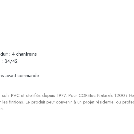
duit : 4 chanfreins
t : 34/42
tions avant commande
sols PVC et stratifiés depuis 1977. Pour COREtec Naturals 1200+ Haze
per les finitions. Le produit peut convenir à un projet résidentiel ou pro
on.