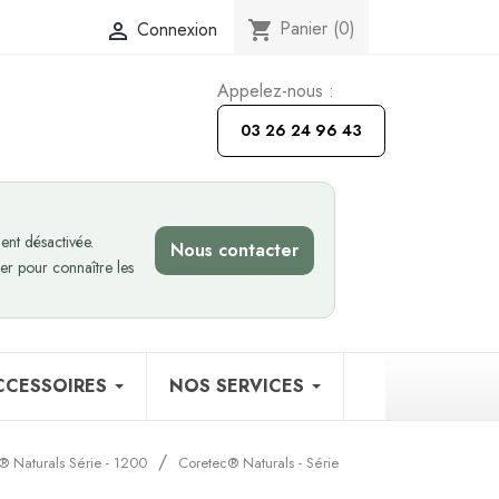
Panier
(0)
Connexion
shopping_cart

Appelez-nous :
03 26 24 96 43
nt désactivée.
Nous contacter
er pour connaître les
CCESSOIRES
NOS SERVICES
® Naturals Série - 1200
Coretec® Naturals - Série