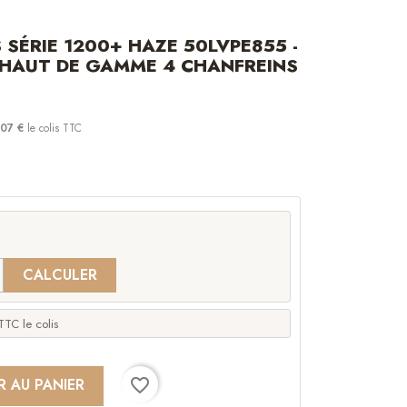
SÉRIE 1200+ HAZE 50LVPE855 -
 HAUT DE GAMME 4 CHANFREINS
,07 €
le colis TTC
CALCULER
TC le colis
favorite_border
R AU PANIER