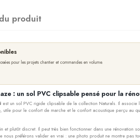
 du produit
onibles
oposées pour les projets chantier et commandes en volume.
ze : un sol PVC clipsable pensé pour la réno
5
est un sol PVC rigide clipsable de la collection Naturals. Il associe l
, utile pour le confort de marche et le confort acoustique perçu au q
 plutôt discret. Il peut très bien fonctionner dans une rénovation sobr
e nous préférons valider en vrai : une photo produit ne montre pas tou