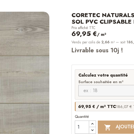
CORETEC NATURALS 
SOL PVC CLIPSABLE
Prix affiché TTC
69,95 €
/ m²
Vendu par colis de
2,66
m²
— soit
186
Livrable sous 10j !
Calculez votre quantité
Surface souhaitée en m²
69,95 € / m² TTC
186,07 € T
Quantité
AJOUTE
