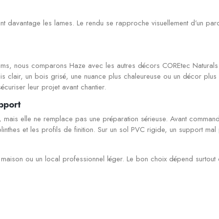
nt davantage les lames. Le rendu se rapproche visuellement d’un parqu
ims, nous comparons Haze avec les autres décors COREtec Naturals 
is clair, un bois grisé, une nuance plus chaleureuse ou un décor plus ma
écuriser leur projet avant chantier.
pport
 mais elle ne remplace pas une préparation sérieuse. Avant commande, n
plinthes et les profils de finition. Sur un sol PVC rigide, un support m
e maison ou un local professionnel léger. Le bon choix dépend surtout