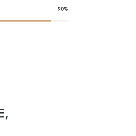
90%
E,