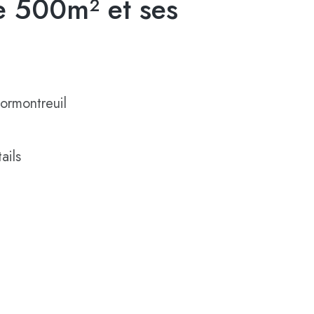
 500m² et ses
ormontreuil
ails