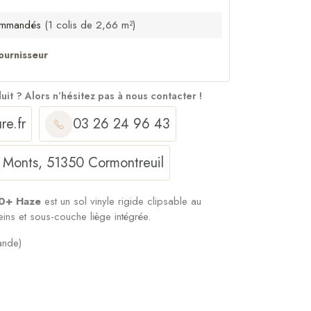
mmandés
(1 colis de 2,66 m²)
ournisseur
duit ?
Alors n’hésitez pas à nous contacter !
re.fr
03 26 24 96 43
 Monts, 51350 Cormontreuil
00+ Haze
est un sol vinyle rigide clipsable au
ins et sous-couche liège intégrée.
ande)