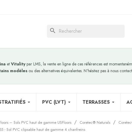
search
ina
et
Vitality
par LMS, la vente en ligne de ces références est momentanéme
tains modèles
ou des alternatives équivalentes. N'hésitez pas à nous contact
STRATIFIÉS
PVC (LVT)
TERRASSES
A
Floors – Sols PVC haut de gamme USFloors
Coretec® Naturals
Coretec
 - Sol PVC clipsable haut de gamme 4 chanfreins