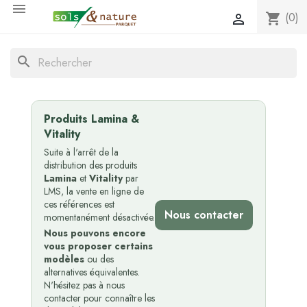

(0)
shopping_cart

search
Produits Lamina &
Vitality
Suite à l'arrêt de la
distribution des produits
Lamina
et
Vitality
par
LMS, la vente en ligne de
ces références est
Nous contacter
momentanément désactivée.
Nous pouvons encore
vous proposer certains
modèles
ou des
alternatives équivalentes.
N'hésitez pas à nous
contacter pour connaître les