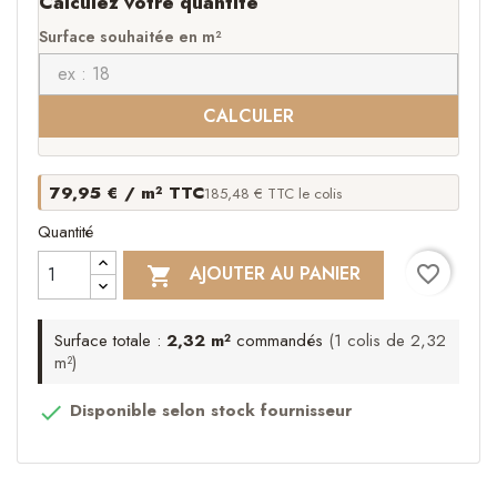
Calculez votre quantité
Surface souhaitée en m²
CALCULER
79,95 € / m² TTC
185,48 € TTC le colis
Quantité
favorite_border
AJOUTER AU PANIER

Surface totale :
2,32 m²
commandés
(1 colis de 2,32
m²)
Disponible selon stock fournisseur
