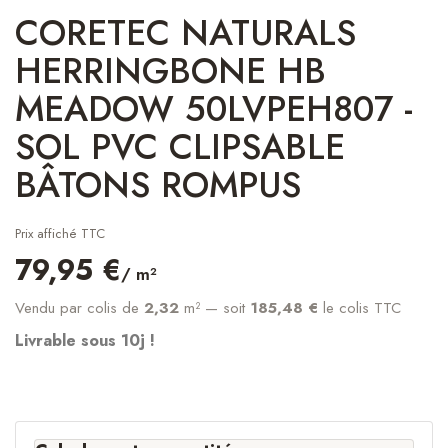
CORETEC NATURALS
HERRINGBONE HB
MEADOW 50LVPEH807 -
SOL PVC CLIPSABLE
BÂTONS ROMPUS
Prix affiché TTC
79,95 €
/ m²
Vendu par colis de
2,32
m²
— soit
185,48 €
le colis TTC
Livrable sous 10j !