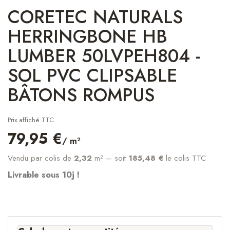
CORETEC NATURALS
HERRINGBONE HB
LUMBER 50LVPEH804 -
SOL PVC CLIPSABLE
BÂTONS ROMPUS
Prix affiché TTC
79,95 €
/ m²
Vendu par colis de
2,32
m²
— soit
185,48 €
le colis TTC
Livrable sous 10j !