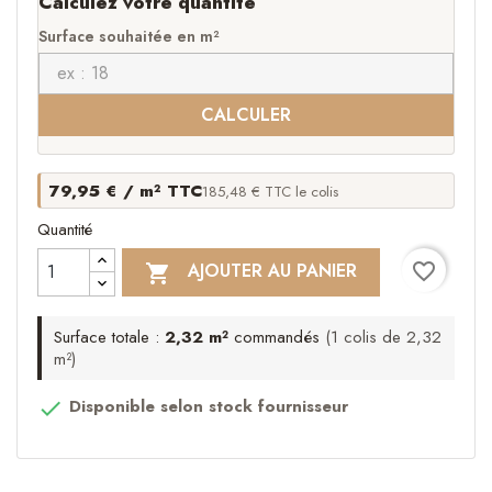
Calculez votre quantité
Surface souhaitée en m²
CALCULER
79,95 € / m² TTC
185,48 € TTC le colis
Quantité
favorite_border
AJOUTER AU PANIER

Surface totale :
2,32 m²
commandés
(1 colis de 2,32
m²)
Disponible selon stock fournisseur
