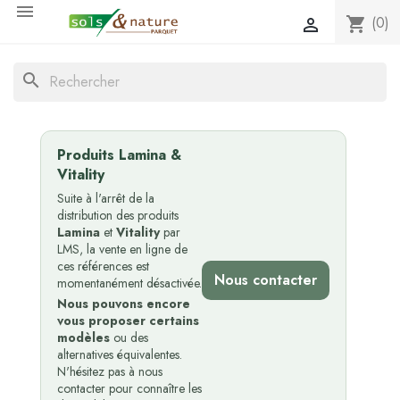

(0)
shopping_cart

search
Produits Lamina &
Vitality
Suite à l'arrêt de la
distribution des produits
Lamina
et
Vitality
par
LMS, la vente en ligne de
ces références est
Nous contacter
momentanément désactivée.
Nous pouvons encore
vous proposer certains
modèles
ou des
alternatives équivalentes.
N'hésitez pas à nous
contacter pour connaître les