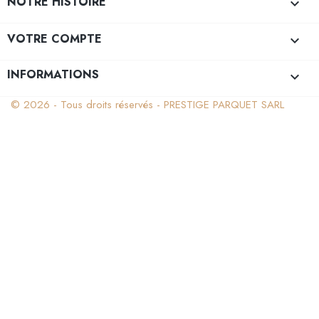
NOTRE HISTOIRE

VOTRE COMPTE

INFORMATIONS
keyboard_arrow_down
© 2026 - Tous droits réservés - PRESTIGE PARQUET SARL