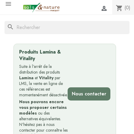

(0)
shopping_cart

search
Produits Lamina &
Vitality
Suite à l'arrêt de la
distribution des produits
Lamina
et
Vitality
par
LMS, la vente en ligne de
ces références est
Nous contacter
momentanément désactivée.
Nous pouvons encore
vous proposer certains
modèles
ou des
alternatives équivalentes.
N'hésitez pas à nous
contacter pour connaître les