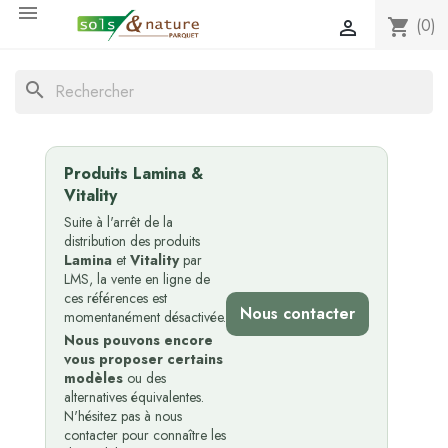

(0)
shopping_cart

search
Produits Lamina &
Vitality
Suite à l'arrêt de la
distribution des produits
Lamina
et
Vitality
par
LMS, la vente en ligne de
ces références est
Nous contacter
momentanément désactivée.
Nous pouvons encore
vous proposer certains
modèles
ou des
alternatives équivalentes.
N'hésitez pas à nous
contacter pour connaître les