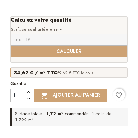
Calculez votre quantité
Surface souhaitée en m²
CALCULER
34,62 € / m² TTC
59,62 € TTC le colis
Quantité
favorite_border
AJOUTER AU PANIER

Surface totale :
1,72 m²
commandés
(1 colis de
1,722 m²)