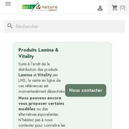

(0)
shopping_cart

search
Produits Lamina &
Vitality
Suite à l'arrêt de la
distribution des produits
Lamina
et
Vitality
par
LMS, la vente en ligne de
ces références est
Nous contacter
momentanément désactivée.
Nous pouvons encore
vous proposer certains
modèles
ou des
alternatives équivalentes.
N'hésitez pas à nous
contacter pour connaître les