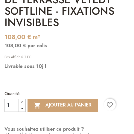
SOFTLINE - FIXATIONS
INVISIBLES
108,00 € m²
108,00 € par colis
Prix affiché TTC
Livrable sous 10j !
Quantité
favorite_border
AJOUTER AU PANIER

Vous souhaitez utiliser ce produit ?