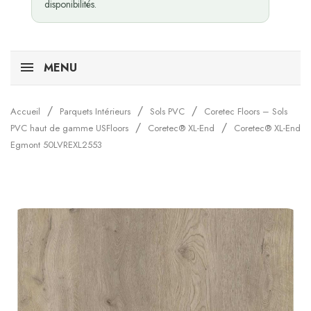
disponibilités.
MENU
Accueil
Parquets Intérieurs
Sols PVC
Coretec Floors – Sols
PVC haut de gamme USFloors
Coretec® XL-End
Coretec® XL-End
Egmont 50LVREXL2553