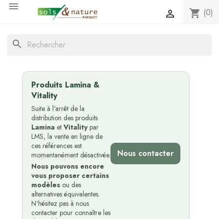

(0)
shopping_cart

search
Produits Lamina &
Vitality
Suite à l'arrêt de la
distribution des produits
Lamina
et
Vitality
par
LMS, la vente en ligne de
ces références est
Nous contacter
momentanément désactivée.
Nous pouvons encore
vous proposer certains
modèles
ou des
alternatives équivalentes.
N'hésitez pas à nous
contacter pour connaître les