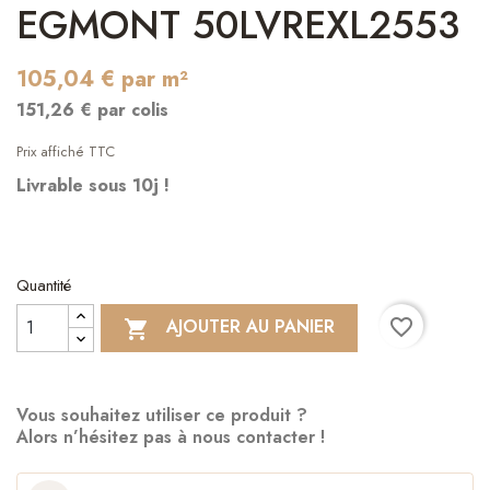
EGMONT 50LVREXL2553
105,04 € par m²
151,26 € par colis
Prix affiché TTC
Livrable sous 10j !
Quantité
favorite_border
AJOUTER AU PANIER

Vous souhaitez utiliser ce produit ?
Alors n’hésitez pas à nous contacter !